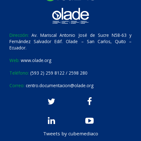
Dirección:
Av. Mariscal Antonio José de Sucre N58-63 y
Fernández Salvador Edif. Olade – San Carlos, Quito –
Ecuador.
Web:
www.olade.org
Teléfono:
(593 2) 259 8122 / 2598 280
Correo:
centro.documentacion@olade.org
Tweets by cubemediaco