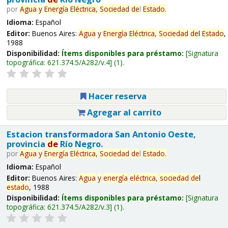
por
Agua
y
Energía
Eléctrica,
Sociedad
de
l
Estado
.
Idioma:
Español
Editor:
Buenos Aires:
Agua
y
Energía
Eléctrica,
Sociedad
de
l
Estado
,
1988
Disponibilidad:
Ítems disponibles para préstamo:
Signatura
topográfica:
621.374.5/A282/v.4
(1).
Hacer reserva
Agregar al carrito
Estacion transformadora San Antonio Oeste,
provincia
de
Río Negro.
por
Agua
y
Energía
Eléctrica,
Sociedad
de
l
Estado
.
Idioma:
Español
Editor:
Buenos Aires:
Agua
y
energía
eléctrica,
sociedad
de
l
estado
, 1988
Disponibilidad:
Ítems disponibles para préstamo:
Signatura
topográfica:
621.374.5/A282/v.3
(1).