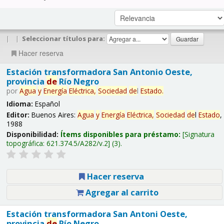
|
|
Seleccionar títulos para:
Hacer reserva
Estación transformadora San Antonio Oeste,
provincia
de
Río Negro
por
Agua
y
Energía
Eléctrica,
Sociedad
de
l
Estado
.
Idioma:
Español
Editor:
Buenos Aires:
Agua
y
Energía
Eléctrica,
Sociedad
de
l
Estado
,
1988
Disponibilidad:
Ítems disponibles para préstamo:
Signatura
topográfica:
621.374.5/A282/v.2
(3).
Hacer reserva
Agregar al carrito
Estación transformadora San Antoni Oeste,
provincia
de
Río Negro