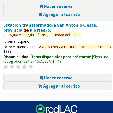
Hacer reserva
Agregar al carrito
Estación transformadora San Antonio Oeste,
provincia
de
Río Negro.
por
Agua
y
Energía
Eléctrica,
Sociedad
de
l
Estado
.
Idioma:
Español
Editor:
Buenos Aires:
Agua
y
Energía
Eléctrica,
Sociedad
de
l
Estado
,
1998
Disponibilidad:
Ítems disponibles para préstamo:
Signatura
topográfica:
621.374.5/A282/v.1
(1).
Hacer reserva
Agregar al carrito