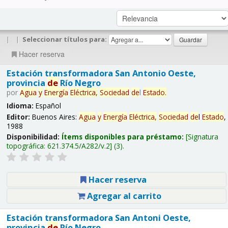
|
|
Seleccionar títulos para:
Hacer reserva
Estación transformadora San Antonio Oeste,
provincia
de
Río Negro
por
Agua
y
Energía
Eléctrica,
Sociedad
de
l
Estado
.
Idioma:
Español
Editor:
Buenos Aires:
Agua
y
Energía
Eléctrica,
Sociedad
de
l
Estado
,
1988
Disponibilidad:
Ítems disponibles para préstamo:
Signatura
topográfica:
621.374.5/A282/v.2
(3).
Hacer reserva
Agregar al carrito
Estación transformadora San Antoni Oeste,
provincia
de
Río Negro