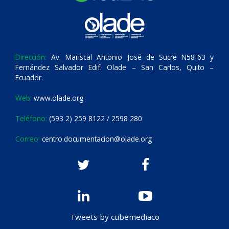
Dirección:
Av. Mariscal Antonio José de Sucre N58-63 y
Fernández Salvador Edif. Olade – San Carlos, Quito –
Ecuador.
Web:
www.olade.org
Teléfono:
(593 2) 259 8122 / 2598 280
Correo:
centro.documentacion@olade.org
Tweets by cubemediaco