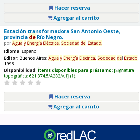
Hacer reserva
Agregar al carrito
Estación transformadora San Antonio Oeste,
provincia
de
Río Negro.
por
Agua
y
Energía
Eléctrica,
Sociedad
de
l
Estado
.
Idioma:
Español
Editor:
Buenos Aires:
Agua
y
Energía
Eléctrica,
Sociedad
de
l
Estado
,
1998
Disponibilidad:
Ítems disponibles para préstamo:
Signatura
topográfica:
621.374.5/A282/v.1
(1).
Hacer reserva
Agregar al carrito