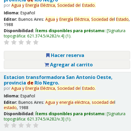
por
Agua
y
Energía
Eléctrica,
Sociedad
de
l
Estado
.
Idioma:
Español
Editor:
Buenos Aires:
Agua
y
Energía
Eléctrica,
Sociedad
de
l
Estado
,
1988
Disponibilidad:
Ítems disponibles para préstamo:
Signatura
topográfica:
621.374.5/A282/v.4
(1).
Hacer reserva
Agregar al carrito
Estacion transformadora San Antonio Oeste,
provincia
de
Río Negro.
por
Agua
y
Energía
Eléctrica,
Sociedad
de
l
Estado
.
Idioma:
Español
Editor:
Buenos Aires:
Agua
y
energía
eléctrica,
sociedad
de
l
estado
, 1988
Disponibilidad:
Ítems disponibles para préstamo:
Signatura
topográfica:
621.374.5/A282/v.3
(1).