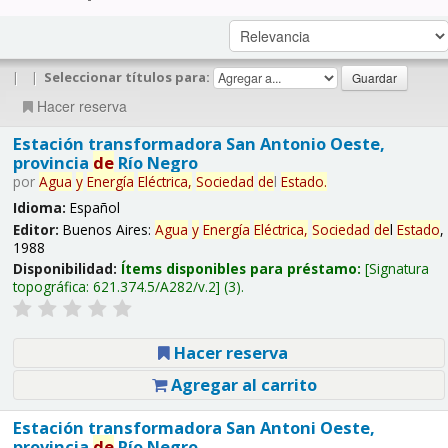
|
|
Seleccionar títulos para:
Hacer reserva
Estación transformadora San Antonio Oeste,
provincia
de
Río Negro
por
Agua
y
Energía
Eléctrica,
Sociedad
de
l
Estado
.
Idioma:
Español
Editor:
Buenos Aires:
Agua
y
Energía
Eléctrica,
Sociedad
de
l
Estado
,
1988
Disponibilidad:
Ítems disponibles para préstamo:
Signatura
topográfica:
621.374.5/A282/v.2
(3).
Hacer reserva
Agregar al carrito
Estación transformadora San Antoni Oeste,
provincia
de
Río Negro