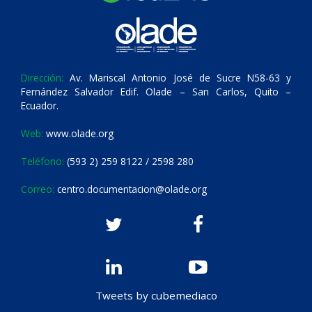
Dirección:
Av. Mariscal Antonio José de Sucre N58-63 y
Fernández Salvador Edif. Olade – San Carlos, Quito –
Ecuador.
Web:
www.olade.org
Teléfono:
(593 2) 259 8122 / 2598 280
Correo:
centro.documentacion@olade.org
Tweets by cubemediaco