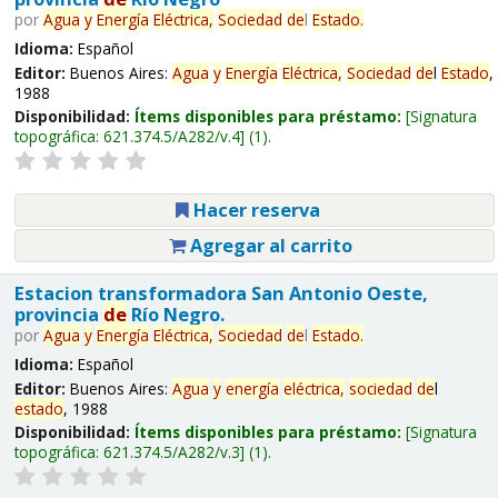
por
Agua
y
Energía
Eléctrica,
Sociedad
de
l
Estado
.
Idioma:
Español
Editor:
Buenos Aires:
Agua
y
Energía
Eléctrica,
Sociedad
de
l
Estado
,
1988
Disponibilidad:
Ítems disponibles para préstamo:
Signatura
topográfica:
621.374.5/A282/v.4
(1).
Hacer reserva
Agregar al carrito
Estacion transformadora San Antonio Oeste,
provincia
de
Río Negro.
por
Agua
y
Energía
Eléctrica,
Sociedad
de
l
Estado
.
Idioma:
Español
Editor:
Buenos Aires:
Agua
y
energía
eléctrica,
sociedad
de
l
estado
, 1988
Disponibilidad:
Ítems disponibles para préstamo:
Signatura
topográfica:
621.374.5/A282/v.3
(1).