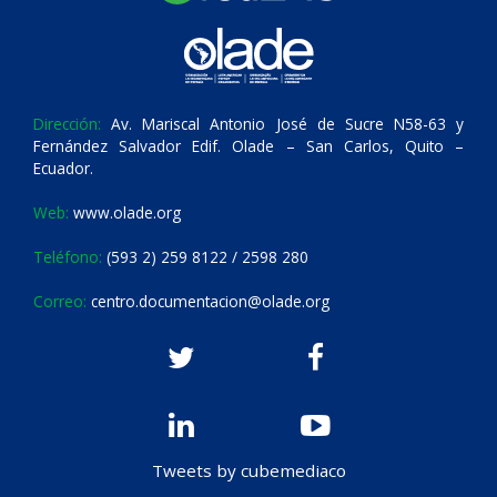
Dirección:
Av. Mariscal Antonio José de Sucre N58-63 y
Fernández Salvador Edif. Olade – San Carlos, Quito –
Ecuador.
Web:
www.olade.org
Teléfono:
(593 2) 259 8122 / 2598 280
Correo:
centro.documentacion@olade.org
Tweets by cubemediaco