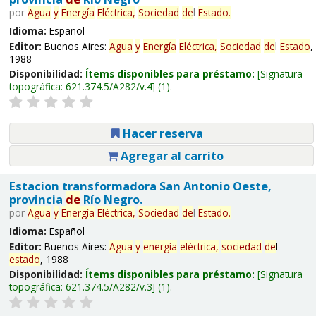
por
Agua
y
Energía
Eléctrica,
Sociedad
de
l
Estado
.
Idioma:
Español
Editor:
Buenos Aires:
Agua
y
Energía
Eléctrica,
Sociedad
de
l
Estado
,
1988
Disponibilidad:
Ítems disponibles para préstamo:
Signatura
topográfica:
621.374.5/A282/v.4
(1).
Hacer reserva
Agregar al carrito
Estacion transformadora San Antonio Oeste,
provincia
de
Río Negro.
por
Agua
y
Energía
Eléctrica,
Sociedad
de
l
Estado
.
Idioma:
Español
Editor:
Buenos Aires:
Agua
y
energía
eléctrica,
sociedad
de
l
estado
, 1988
Disponibilidad:
Ítems disponibles para préstamo:
Signatura
topográfica:
621.374.5/A282/v.3
(1).