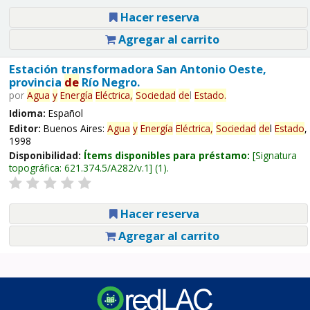
Hacer reserva
Agregar al carrito
Estación transformadora San Antonio Oeste,
provincia
de
Río Negro.
por
Agua
y
Energía
Eléctrica,
Sociedad
de
l
Estado
.
Idioma:
Español
Editor:
Buenos Aires:
Agua
y
Energía
Eléctrica,
Sociedad
de
l
Estado
,
1998
Disponibilidad:
Ítems disponibles para préstamo:
Signatura
topográfica:
621.374.5/A282/v.1
(1).
Hacer reserva
Agregar al carrito