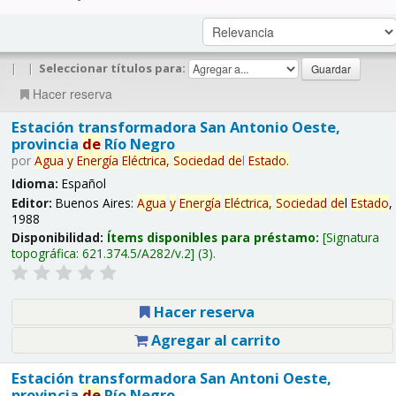
|
|
Seleccionar títulos para:
Hacer reserva
Estación transformadora San Antonio Oeste,
provincia
de
Río Negro
por
Agua
y
Energía
Eléctrica,
Sociedad
de
l
Estado
.
Idioma:
Español
Editor:
Buenos Aires:
Agua
y
Energía
Eléctrica,
Sociedad
de
l
Estado
,
1988
Disponibilidad:
Ítems disponibles para préstamo:
Signatura
topográfica:
621.374.5/A282/v.2
(3).
Hacer reserva
Agregar al carrito
Estación transformadora San Antoni Oeste,
provincia
de
Río Negro