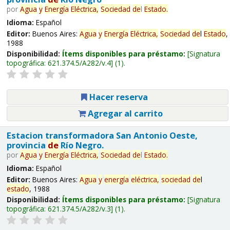
por
Agua
y
Energía
Eléctrica,
Sociedad
de
l
Estado
.
Idioma:
Español
Editor:
Buenos Aires:
Agua
y
Energía
Eléctrica,
Sociedad
de
l
Estado
,
1988
Disponibilidad:
Ítems disponibles para préstamo:
Signatura
topográfica:
621.374.5/A282/v.4
(1).
Hacer reserva
Agregar al carrito
Estacion transformadora San Antonio Oeste,
provincia
de
Río Negro.
por
Agua
y
Energía
Eléctrica,
Sociedad
de
l
Estado
.
Idioma:
Español
Editor:
Buenos Aires:
Agua
y
energía
eléctrica,
sociedad
de
l
estado
, 1988
Disponibilidad:
Ítems disponibles para préstamo:
Signatura
topográfica:
621.374.5/A282/v.3
(1).