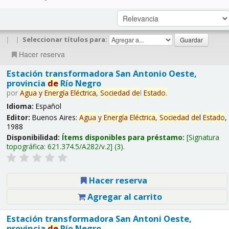
|
|
Seleccionar títulos para:
Hacer reserva
Estación transformadora San Antonio Oeste,
provincia
de
Río Negro
por
Agua
y
Energía
Eléctrica,
Sociedad
de
l
Estado
.
Idioma:
Español
Editor:
Buenos Aires:
Agua
y
Energía
Eléctrica,
Sociedad
de
l
Estado
,
1988
Disponibilidad:
Ítems disponibles para préstamo:
Signatura
topográfica:
621.374.5/A282/v.2
(3).
Hacer reserva
Agregar al carrito
Estación transformadora San Antoni Oeste,
provincia
de
Río Negro