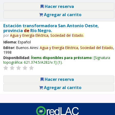
Hacer reserva
Agregar al carrito
Estación transformadora San Antonio Oeste,
provincia
de
Río Negro.
por
Agua
y
Energía
Eléctrica,
Sociedad
de
l
Estado
.
Idioma:
Español
Editor:
Buenos Aires:
Agua
y
Energía
Eléctrica,
Sociedad
de
l
Estado
,
1998
Disponibilidad:
Ítems disponibles para préstamo:
Signatura
topográfica:
621.374.5/A282/v.1
(1).
Hacer reserva
Agregar al carrito