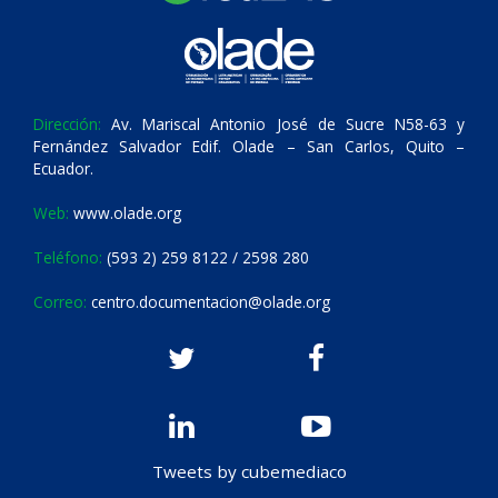
Dirección:
Av. Mariscal Antonio José de Sucre N58-63 y
Fernández Salvador Edif. Olade – San Carlos, Quito –
Ecuador.
Web:
www.olade.org
Teléfono:
(593 2) 259 8122 / 2598 280
Correo:
centro.documentacion@olade.org
Tweets by cubemediaco