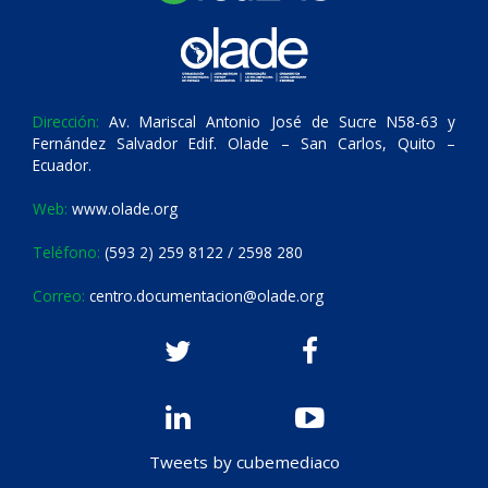
Dirección:
Av. Mariscal Antonio José de Sucre N58-63 y
Fernández Salvador Edif. Olade – San Carlos, Quito –
Ecuador.
Web:
www.olade.org
Teléfono:
(593 2) 259 8122 / 2598 280
Correo:
centro.documentacion@olade.org
Tweets by cubemediaco