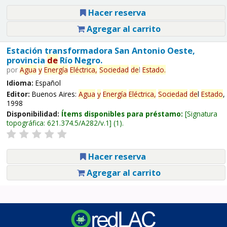
Hacer reserva
Agregar al carrito
Estación transformadora San Antonio Oeste,
provincia
de
Río Negro.
por
Agua
y
Energía
Eléctrica,
Sociedad
de
l
Estado
.
Idioma:
Español
Editor:
Buenos Aires:
Agua
y
Energía
Eléctrica,
Sociedad
de
l
Estado
,
1998
Disponibilidad:
Ítems disponibles para préstamo:
Signatura
topográfica:
621.374.5/A282/v.1
(1).
Hacer reserva
Agregar al carrito