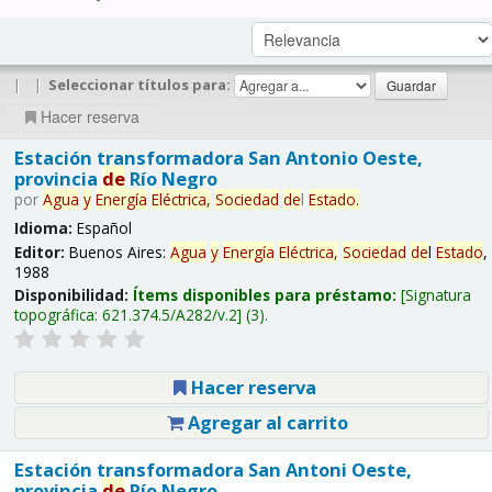
|
|
Seleccionar títulos para:
Hacer reserva
Estación transformadora San Antonio Oeste,
provincia
de
Río Negro
por
Agua
y
Energía
Eléctrica,
Sociedad
de
l
Estado
.
Idioma:
Español
Editor:
Buenos Aires:
Agua
y
Energía
Eléctrica,
Sociedad
de
l
Estado
,
1988
Disponibilidad:
Ítems disponibles para préstamo:
Signatura
topográfica:
621.374.5/A282/v.2
(3).
Hacer reserva
Agregar al carrito
Estación transformadora San Antoni Oeste,
provincia
de
Río Negro