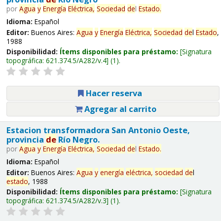
por
Agua
y
Energía
Eléctrica,
Sociedad
de
l
Estado
.
Idioma:
Español
Editor:
Buenos Aires:
Agua
y
Energía
Eléctrica,
Sociedad
de
l
Estado
,
1988
Disponibilidad:
Ítems disponibles para préstamo:
Signatura
topográfica:
621.374.5/A282/v.4
(1).
Hacer reserva
Agregar al carrito
Estacion transformadora San Antonio Oeste,
provincia
de
Río Negro.
por
Agua
y
Energía
Eléctrica,
Sociedad
de
l
Estado
.
Idioma:
Español
Editor:
Buenos Aires:
Agua
y
energía
eléctrica,
sociedad
de
l
estado
, 1988
Disponibilidad:
Ítems disponibles para préstamo:
Signatura
topográfica:
621.374.5/A282/v.3
(1).