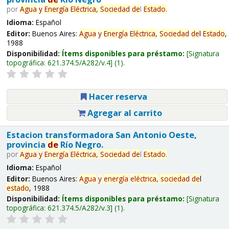
por
Agua
y
Energía
Eléctrica,
Sociedad
de
l
Estado
.
Idioma:
Español
Editor:
Buenos Aires:
Agua
y
Energía
Eléctrica,
Sociedad
de
l
Estado
,
1988
Disponibilidad:
Ítems disponibles para préstamo:
Signatura
topográfica:
621.374.5/A282/v.4
(1).
Hacer reserva
Agregar al carrito
Estacion transformadora San Antonio Oeste,
provincia
de
Río Negro.
por
Agua
y
Energía
Eléctrica,
Sociedad
de
l
Estado
.
Idioma:
Español
Editor:
Buenos Aires:
Agua
y
energía
eléctrica,
sociedad
de
l
estado
, 1988
Disponibilidad:
Ítems disponibles para préstamo:
Signatura
topográfica:
621.374.5/A282/v.3
(1).