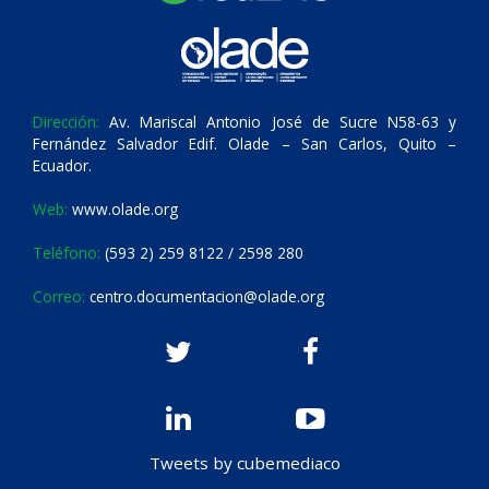
Dirección:
Av. Mariscal Antonio José de Sucre N58-63 y
Fernández Salvador Edif. Olade – San Carlos, Quito –
Ecuador.
Web:
www.olade.org
Teléfono:
(593 2) 259 8122 / 2598 280
Correo:
centro.documentacion@olade.org
Tweets by cubemediaco