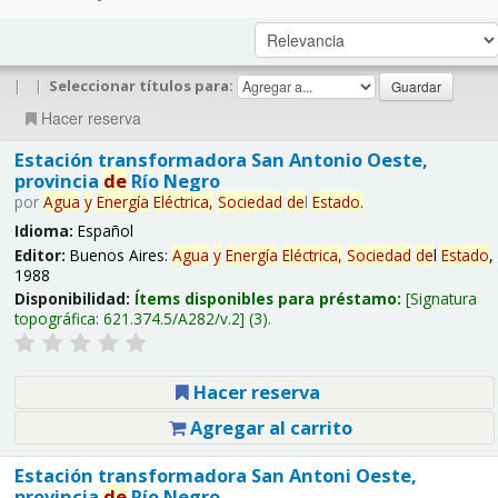
|
|
Seleccionar títulos para:
Hacer reserva
Estación transformadora San Antonio Oeste,
provincia
de
Río Negro
por
Agua
y
Energía
Eléctrica,
Sociedad
de
l
Estado
.
Idioma:
Español
Editor:
Buenos Aires:
Agua
y
Energía
Eléctrica,
Sociedad
de
l
Estado
,
1988
Disponibilidad:
Ítems disponibles para préstamo:
Signatura
topográfica:
621.374.5/A282/v.2
(3).
Hacer reserva
Agregar al carrito
Estación transformadora San Antoni Oeste,
provincia
de
Río Negro