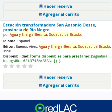
Hacer reserva
Agregar al carrito
Estación transformadora San Antonio Oeste,
provincia
de
Río Negro.
por
Agua
y
Energía
Eléctrica,
Sociedad
de
l
Estado
.
Idioma:
Español
Editor:
Buenos Aires:
Agua
y
Energía
Eléctrica,
Sociedad
de
l
Estado
,
1998
Disponibilidad:
Ítems disponibles para préstamo:
Signatura
topográfica:
621.374.5/A282/v.1
(1).
Hacer reserva
Agregar al carrito