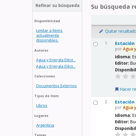
Refinar su búsqueda
Su búsqueda re
Disponibilidad
Limitar a ítems
Quitar resaltad
actualmente
disponibles.
1.
Estación
por
Agua
Autores
Idioma:
E
Agua y Energía Eléct...
Editor:
Bu
Agua y Energía Eléct...
Disponibi
Colecciones
Documentos Externos
Hacer r
Tipos de ítem
2.
Estación
Libros
por
Agua
Idioma:
E
Lugares
Editor:
Bu
Argentina
Disponibi
Temas