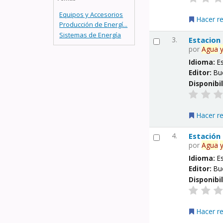
Equipos y Accesorios
Hacer r
Producción de Energí...
Sistemas de Energía
3.
Estacion
por
Agua
Idioma:
E
Editor:
Bu
Disponibi
Hacer r
4.
Estación
por
Agua
Idioma:
E
Editor:
Bu
Disponibi
Hacer r