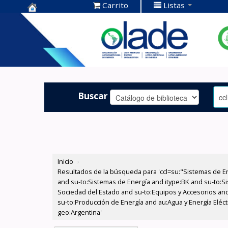
Carrito
Listas
Centro de
Documentación
OLADE -
Buscar
Inicio
›
Resultados de la búsqueda para 'ccl=su:"Sistemas de E
and su-to:Sistemas de Energía and itype:BK and su-to:Si
Sociedad del Estado and su-to:Equipos y Accesorios and
su-to:Producción de Energía and au:Agua y Energía Eléc
geo:Argentina'