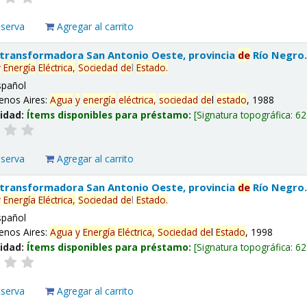
eserva
Agregar al carrito
 transformadora San Antonio Oeste, provincia
de
Río Negro
y
Energía
Eléctrica,
Sociedad
de
l
Estado
.
spañol
enos Aires:
Agua
y
energía
eléctrica,
sociedad
de
l
estado
, 1988
lidad:
Ítems disponibles para préstamo:
Signatura topográfica:
62
eserva
Agregar al carrito
 transformadora San Antonio Oeste, provincia
de
Río Negro
y
Energía
Eléctrica,
Sociedad
de
l
Estado
.
spañol
enos Aires:
Agua
y
Energía
Eléctrica,
Sociedad
de
l
Estado
, 1998
lidad:
Ítems disponibles para préstamo:
Signatura topográfica:
62
eserva
Agregar al carrito