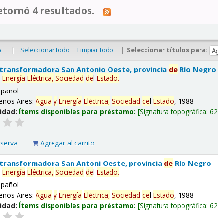
tornó 4 resultados.
|
Seleccionar todo
Limpiar todo
|
Seleccionar títulos para:
o
 transformadora San Antonio Oeste, provincia
de
Río Negro
y
Energía
Eléctrica,
Sociedad
de
l
Estado
.
spañol
enos Aires:
Agua
y
Energía
Eléctrica,
Sociedad
de
l
Estado
, 1988
lidad:
Ítems disponibles para préstamo:
Signatura topográfica:
62
eserva
Agregar al carrito
 transformadora San Antoni Oeste, provincia
de
Río Negro
y
Energía
Eléctrica,
Sociedad
de
l
Estado
.
spañol
enos Aires:
Agua
y
Energía
Eléctrica,
Sociedad
de
l
Estado
, 1988
lidad:
Ítems disponibles para préstamo:
Signatura topográfica:
62