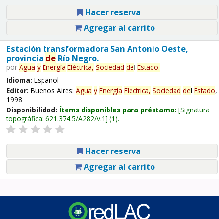
Hacer reserva
Agregar al carrito
Estación transformadora San Antonio Oeste,
provincia
de
Río Negro.
por
Agua
y
Energía
Eléctrica,
Sociedad
de
l
Estado
.
Idioma:
Español
Editor:
Buenos Aires:
Agua
y
Energía
Eléctrica,
Sociedad
de
l
Estado
,
1998
Disponibilidad:
Ítems disponibles para préstamo:
Signatura
topográfica:
621.374.5/A282/v.1
(1).
Hacer reserva
Agregar al carrito