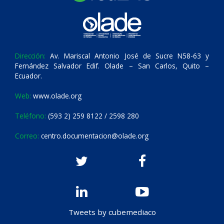
Dirección:
Av. Mariscal Antonio José de Sucre N58-63 y
Fernández Salvador Edif. Olade – San Carlos, Quito –
Ecuador.
Web:
www.olade.org
Teléfono:
(593 2) 259 8122 / 2598 280
Correo:
centro.documentacion@olade.org
Tweets by cubemediaco