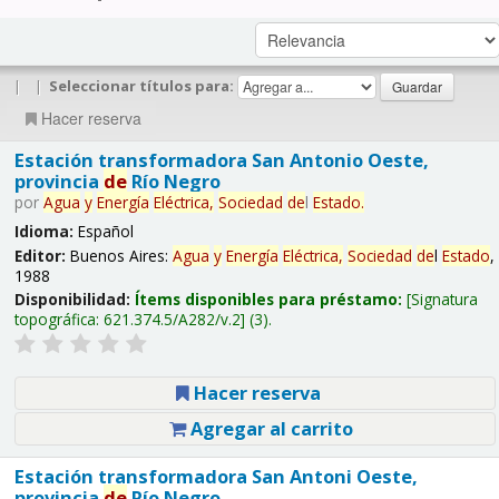
|
|
Seleccionar títulos para:
Hacer reserva
Estación transformadora San Antonio Oeste,
provincia
de
Río Negro
por
Agua
y
Energía
Eléctrica,
Sociedad
de
l
Estado
.
Idioma:
Español
Editor:
Buenos Aires:
Agua
y
Energía
Eléctrica,
Sociedad
de
l
Estado
,
1988
Disponibilidad:
Ítems disponibles para préstamo:
Signatura
topográfica:
621.374.5/A282/v.2
(3).
Hacer reserva
Agregar al carrito
Estación transformadora San Antoni Oeste,
provincia
de
Río Negro