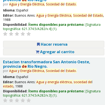
por
Agua
y
Energía
Eléctrica,
Sociedad
de
l
Estado
.
Idioma:
Español
Editor:
Buenos Aires:
Agua
y
Energía
Eléctrica,
Sociedad
de
l
Estado
,
1988
Disponibilidad:
Ítems disponibles para préstamo:
Signatura
topográfica:
621.374.5/A282/v.4
(1).
Hacer reserva
Agregar al carrito
Estacion transformadora San Antonio Oeste,
provincia
de
Río Negro.
por
Agua
y
Energía
Eléctrica,
Sociedad
de
l
Estado
.
Idioma:
Español
Editor:
Buenos Aires:
Agua
y
energía
eléctrica,
sociedad
de
l
estado
, 1988
Disponibilidad:
Ítems disponibles para préstamo:
Signatura
topográfica:
621.374.5/A282/v.3
(1).