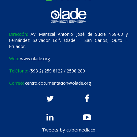
Dirección:
Av. Mariscal Antonio José de Sucre N58-63 y
Fernández Salvador Edif. Olade – San Carlos, Quito –
Ecuador.
Web:
www.olade.org
Teléfono:
(593 2) 259 8122 / 2598 280
Correo:
centro.documentacion@olade.org
Tweets by cubemediaco