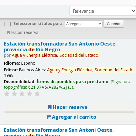
|
|
Seleccionar títulos para:
Hacer reserva
Estación transformadora San Antonio Oeste,
provincia
de
Río Negro
por
Agua
y
Energía
Eléctrica,
Sociedad
de
l
Estado
.
Idioma:
Español
Editor:
Buenos Aires:
Agua
y
Energía
Eléctrica,
Sociedad
de
l
Estado
,
1988
Disponibilidad:
Ítems disponibles para préstamo:
Signatura
topográfica:
621.374.5/A282/v.2
(3).
Hacer reserva
Agregar al carrito
Estación transformadora San Antoni Oeste,
provincia
de
Río Negro