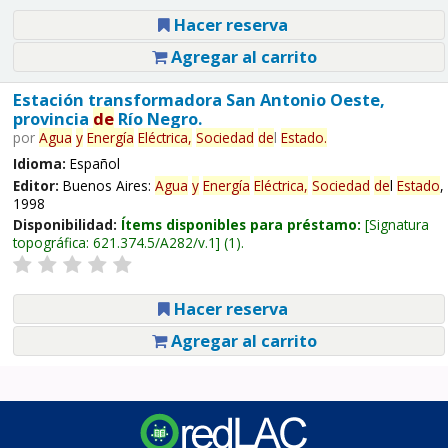
Hacer reserva
Agregar al carrito
Estación transformadora San Antonio Oeste,
provincia
de
Río Negro.
por
Agua
y
Energía
Eléctrica,
Sociedad
de
l
Estado
.
Idioma:
Español
Editor:
Buenos Aires:
Agua
y
Energía
Eléctrica,
Sociedad
de
l
Estado
,
1998
Disponibilidad:
Ítems disponibles para préstamo:
Signatura
topográfica:
621.374.5/A282/v.1
(1).
Hacer reserva
Agregar al carrito