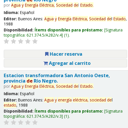
por
Agua
y
Energía
Eléctrica,
Sociedad
de
l
Estado
.
Idioma:
Español
Editor:
Buenos Aires:
Agua
y
Energía
Eléctrica,
Sociedad
de
l
Estado
,
1988
Disponibilidad:
Ítems disponibles para préstamo:
Signatura
topográfica:
621.374.5/A282/v.4
(1).
Hacer reserva
Agregar al carrito
Estacion transformadora San Antonio Oeste,
provincia
de
Río Negro.
por
Agua
y
Energía
Eléctrica,
Sociedad
de
l
Estado
.
Idioma:
Español
Editor:
Buenos Aires:
Agua
y
energía
eléctrica,
sociedad
de
l
estado
, 1988
Disponibilidad:
Ítems disponibles para préstamo:
Signatura
topográfica:
621.374.5/A282/v.3
(1).