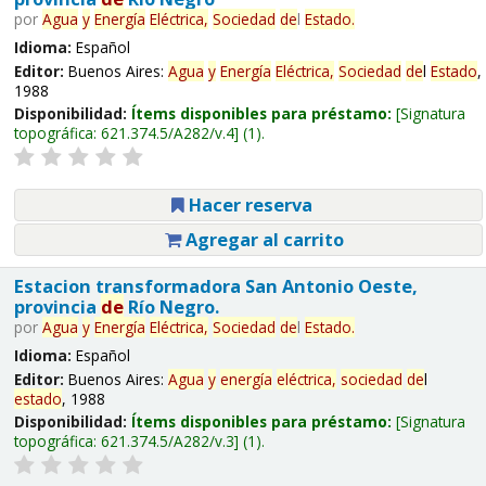
por
Agua
y
Energía
Eléctrica,
Sociedad
de
l
Estado
.
Idioma:
Español
Editor:
Buenos Aires:
Agua
y
Energía
Eléctrica,
Sociedad
de
l
Estado
,
1988
Disponibilidad:
Ítems disponibles para préstamo:
Signatura
topográfica:
621.374.5/A282/v.4
(1).
Hacer reserva
Agregar al carrito
Estacion transformadora San Antonio Oeste,
provincia
de
Río Negro.
por
Agua
y
Energía
Eléctrica,
Sociedad
de
l
Estado
.
Idioma:
Español
Editor:
Buenos Aires:
Agua
y
energía
eléctrica,
sociedad
de
l
estado
, 1988
Disponibilidad:
Ítems disponibles para préstamo:
Signatura
topográfica:
621.374.5/A282/v.3
(1).