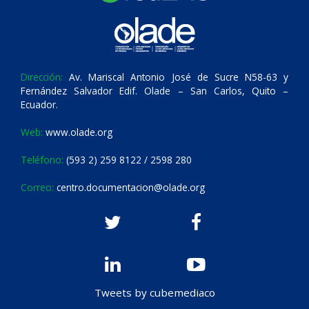
Dirección:
Av. Mariscal Antonio José de Sucre N58-63 y
Fernández Salvador Edif. Olade – San Carlos, Quito –
Ecuador.
Web:
www.olade.org
Teléfono:
(593 2) 259 8122 / 2598 280
Correo:
centro.documentacion@olade.org
Tweets by cubemediaco