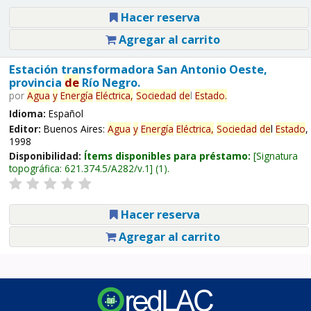
Hacer reserva
Agregar al carrito
Estación transformadora San Antonio Oeste,
provincia
de
Río Negro.
por
Agua
y
Energía
Eléctrica,
Sociedad
de
l
Estado
.
Idioma:
Español
Editor:
Buenos Aires:
Agua
y
Energía
Eléctrica,
Sociedad
de
l
Estado
,
1998
Disponibilidad:
Ítems disponibles para préstamo:
Signatura
topográfica:
621.374.5/A282/v.1
(1).
Hacer reserva
Agregar al carrito