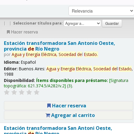
|
|
Seleccionar títulos para:
Hacer reserva
Estación transformadora San Antonio Oeste,
provincia
de
Río Negro
por
Agua
y
Energía
Eléctrica,
Sociedad
de
l
Estado
.
Idioma:
Español
Editor:
Buenos Aires:
Agua
y
Energía
Eléctrica,
Sociedad
de
l
Estado
,
1988
Disponibilidad:
Ítems disponibles para préstamo:
Signatura
topográfica:
621.374.5/A282/v.2
(3).
Hacer reserva
Agregar al carrito
Estación transformadora San Antoni Oeste,
provincia
de
Río Negro