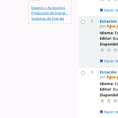
Equipos y Accesorios
Hacer r
Producción de Energí...
Sistemas de Energía
3.
Estacion
por
Agua
Idioma:
E
Editor:
Bu
Disponibi
Hacer r
4.
Estación
por
Agua
Idioma:
E
Editor:
Bu
Disponibi
Hacer r