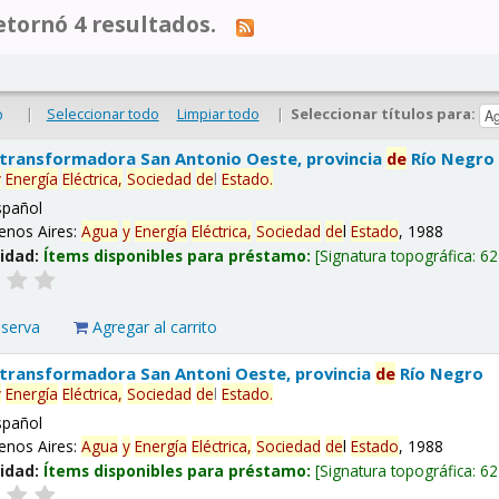
tornó 4 resultados.
|
Seleccionar todo
Limpiar todo
|
Seleccionar títulos para:
o
 transformadora San Antonio Oeste, provincia
de
Río Negro
y
Energía
Eléctrica,
Sociedad
de
l
Estado
.
spañol
enos Aires:
Agua
y
Energía
Eléctrica,
Sociedad
de
l
Estado
, 1988
lidad:
Ítems disponibles para préstamo:
Signatura topográfica:
62
eserva
Agregar al carrito
 transformadora San Antoni Oeste, provincia
de
Río Negro
y
Energía
Eléctrica,
Sociedad
de
l
Estado
.
spañol
enos Aires:
Agua
y
Energía
Eléctrica,
Sociedad
de
l
Estado
, 1988
lidad:
Ítems disponibles para préstamo:
Signatura topográfica:
62