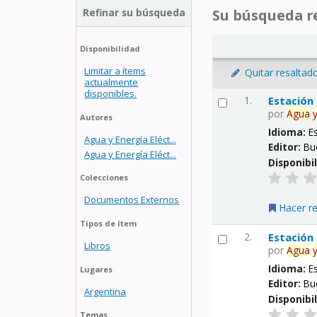
Refinar su búsqueda
Su búsqueda re
Disponibilidad
Limitar a ítems
Quitar resaltad
actualmente
disponibles.
1.
Estación
por
Agua
Autores
Idioma:
E
Agua y Energía Eléct...
Editor:
Bu
Agua y Energía Eléct...
Disponibi
Colecciones
Documentos Externos
Hacer r
Tipos de ítem
2.
Estación
Libros
por
Agua
Idioma:
E
Lugares
Editor:
Bu
Argentina
Disponibi
Temas