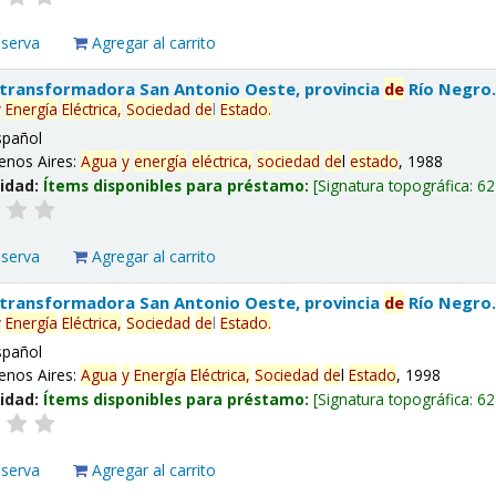
eserva
Agregar al carrito
 transformadora San Antonio Oeste, provincia
de
Río Negro
y
Energía
Eléctrica,
Sociedad
de
l
Estado
.
spañol
enos Aires:
Agua
y
energía
eléctrica,
sociedad
de
l
estado
, 1988
lidad:
Ítems disponibles para préstamo:
Signatura topográfica:
62
eserva
Agregar al carrito
 transformadora San Antonio Oeste, provincia
de
Río Negro
y
Energía
Eléctrica,
Sociedad
de
l
Estado
.
spañol
enos Aires:
Agua
y
Energía
Eléctrica,
Sociedad
de
l
Estado
, 1998
lidad:
Ítems disponibles para préstamo:
Signatura topográfica:
62
eserva
Agregar al carrito