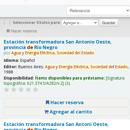
|
|
Seleccionar títulos para:
Hacer reserva
Estación transformadora San Antonio Oeste,
provincia
de
Río Negro
por
Agua
y
Energía
Eléctrica,
Sociedad
de
l
Estado
.
Idioma:
Español
Editor:
Buenos Aires:
Agua
y
Energía
Eléctrica,
Sociedad
de
l
Estado
,
1988
Disponibilidad:
Ítems disponibles para préstamo:
Signatura
topográfica:
621.374.5/A282/v.2
(3).
Hacer reserva
Agregar al carrito
Estación transformadora San Antoni Oeste,
provincia
de
Río Negro