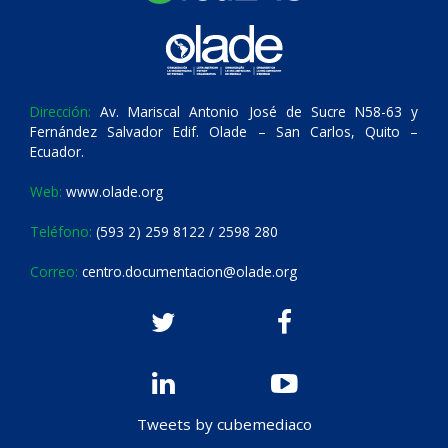
Dirección:
Av. Mariscal Antonio José de Sucre N58-63 y
Fernández Salvador Edif. Olade – San Carlos, Quito –
Ecuador.
Web:
www.olade.org
Teléfono:
(593 2) 259 8122 / 2598 280
Correo:
centro.documentacion@olade.org
Tweets by cubemediaco