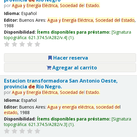
por
Agua
y
Energía
Eléctrica,
Sociedad
de
l
Estado
.
Idioma:
Español
Editor:
Buenos Aires:
Agua
y
Energía
Eléctrica,
Sociedad
de
l
Estado
,
1988
Disponibilidad:
Ítems disponibles para préstamo:
Signatura
topográfica:
621.374.5/A282/v.4
(1).
Hacer reserva
Agregar al carrito
Estacion transformadora San Antonio Oeste,
provincia
de
Río Negro.
por
Agua
y
Energía
Eléctrica,
Sociedad
de
l
Estado
.
Idioma:
Español
Editor:
Buenos Aires:
Agua
y
energía
eléctrica,
sociedad
de
l
estado
, 1988
Disponibilidad:
Ítems disponibles para préstamo:
Signatura
topográfica:
621.374.5/A282/v.3
(1).