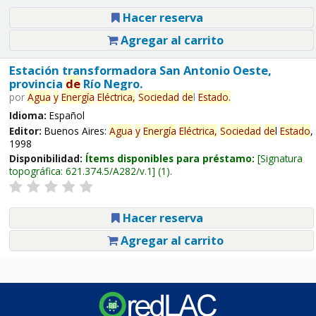
Hacer reserva
Agregar al carrito
Estación transformadora San Antonio Oeste,
provincia
de
Río Negro.
por
Agua
y
Energía
Eléctrica,
Sociedad
de
l
Estado
.
Idioma:
Español
Editor:
Buenos Aires:
Agua
y
Energía
Eléctrica,
Sociedad
de
l
Estado
,
1998
Disponibilidad:
Ítems disponibles para préstamo:
Signatura
topográfica:
621.374.5/A282/v.1
(1).
Hacer reserva
Agregar al carrito