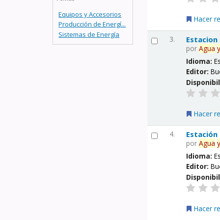
Equipos y Accesorios
Hacer r
Producción de Energí...
Sistemas de Energía
3.
Estacion
por
Agua
Idioma:
E
Editor:
Bu
Disponibi
Hacer r
4.
Estación
por
Agua
Idioma:
E
Editor:
Bu
Disponibi
Hacer r