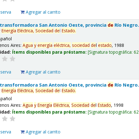
eserva
Agregar al carrito
 transformadora San Antonio Oeste, provincia
de
Río Negro
y
Energía
Eléctrica,
Sociedad
de
l
Estado
.
spañol
enos Aires:
Agua
y
energía
eléctrica,
sociedad
de
l
estado
, 1988
lidad:
Ítems disponibles para préstamo:
Signatura topográfica:
62
eserva
Agregar al carrito
 transformadora San Antonio Oeste, provincia
de
Río Negro
y
Energía
Eléctrica,
Sociedad
de
l
Estado
.
spañol
enos Aires:
Agua
y
Energía
Eléctrica,
Sociedad
de
l
Estado
, 1998
lidad:
Ítems disponibles para préstamo:
Signatura topográfica:
62
eserva
Agregar al carrito