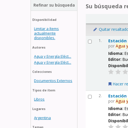
Refinar su búsqueda
Su búsqueda re
Disponibilidad
Limitar a ítems
Quitar resaltad
actualmente
disponibles.
1.
Estación
por
Agua
Autores
Idioma:
E
Agua y Energía Eléct...
Editor:
Bu
Agua y Energía Eléct...
Disponibi
Colecciones
Documentos Externos
Hacer r
Tipos de ítem
2.
Estación
Libros
por
Agua
Idioma:
E
Lugares
Editor:
Bu
Argentina
Disponibi
Temas