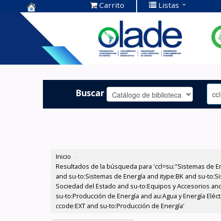
Carrito
Listas
Centro de
Documentación
OLADE -
Buscar
Inicio
›
Resultados de la búsqueda para 'ccl=su:"Sistemas de E
and su-to:Sistemas de Energía and itype:BK and su-to:Si
Sociedad del Estado and su-to:Equipos y Accesorios and
su-to:Producción de Energía and au:Agua y Energía Eléc
ccode:EXT and su-to:Producción de Energía'