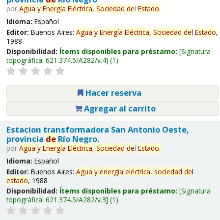
por
Agua
y
Energía
Eléctrica,
Sociedad
de
l
Estado
.
Idioma:
Español
Editor:
Buenos Aires:
Agua
y
Energía
Eléctrica,
Sociedad
de
l
Estado
,
1988
Disponibilidad:
Ítems disponibles para préstamo:
Signatura
topográfica:
621.374.5/A282/v.4
(1).
Hacer reserva
Agregar al carrito
Estacion transformadora San Antonio Oeste,
provincia
de
Río Negro.
por
Agua
y
Energía
Eléctrica,
Sociedad
de
l
Estado
.
Idioma:
Español
Editor:
Buenos Aires:
Agua
y
energía
eléctrica,
sociedad
de
l
estado
, 1988
Disponibilidad:
Ítems disponibles para préstamo:
Signatura
topográfica:
621.374.5/A282/v.3
(1).