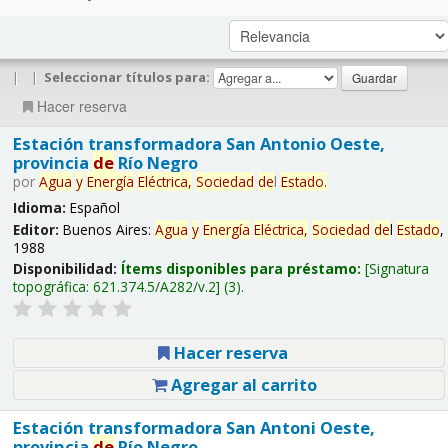
|
|
Seleccionar títulos para:
Hacer reserva
Estación transformadora San Antonio Oeste,
provincia
de
Río Negro
por
Agua
y
Energía
Eléctrica,
Sociedad
de
l
Estado
.
Idioma:
Español
Editor:
Buenos Aires:
Agua
y
Energía
Eléctrica,
Sociedad
de
l
Estado
,
1988
Disponibilidad:
Ítems disponibles para préstamo:
Signatura
topográfica:
621.374.5/A282/v.2
(3).
Hacer reserva
Agregar al carrito
Estación transformadora San Antoni Oeste,
provincia
de
Río Negro