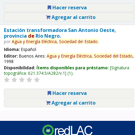
Hacer reserva
Agregar al carrito
Estación transformadora San Antonio Oeste,
provincia
de
Río Negro.
por
Agua
y
Energía
Eléctrica,
Sociedad
de
l
Estado
.
Idioma:
Español
Editor:
Buenos Aires:
Agua
y
Energía
Eléctrica,
Sociedad
de
l
Estado
,
1998
Disponibilidad:
Ítems disponibles para préstamo:
Signatura
topográfica:
621.374.5/A282/v.1
(1).
Hacer reserva
Agregar al carrito