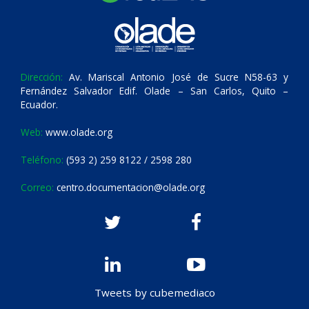
Dirección:
Av. Mariscal Antonio José de Sucre N58-63 y
Fernández Salvador Edif. Olade – San Carlos, Quito –
Ecuador.
Web:
www.olade.org
Teléfono:
(593 2) 259 8122 / 2598 280
Correo:
centro.documentacion@olade.org
Tweets by cubemediaco