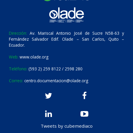
Dirección:
Av. Mariscal Antonio José de Sucre N58-63 y
Fernández Salvador Edif. Olade – San Carlos, Quito –
Ecuador.
Web:
www.olade.org
Teléfono:
(593 2) 259 8122 / 2598 280
Correo:
centro.documentacion@olade.org
Tweets by cubemediaco