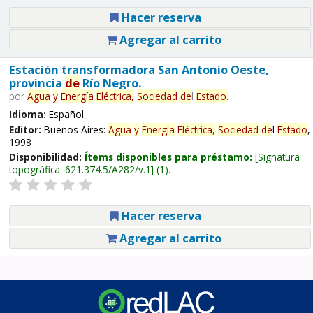
Hacer reserva
Agregar al carrito
Estación transformadora San Antonio Oeste,
provincia
de
Río Negro.
por
Agua
y
Energía
Eléctrica,
Sociedad
de
l
Estado
.
Idioma:
Español
Editor:
Buenos Aires:
Agua
y
Energía
Eléctrica,
Sociedad
de
l
Estado
,
1998
Disponibilidad:
Ítems disponibles para préstamo:
Signatura
topográfica:
621.374.5/A282/v.1
(1).
Hacer reserva
Agregar al carrito