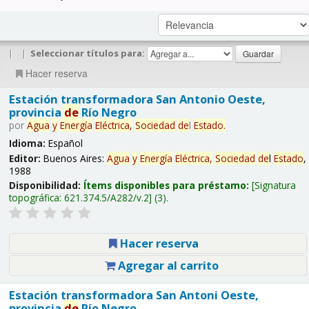
|
|
Seleccionar títulos para:
Hacer reserva
Estación transformadora San Antonio Oeste,
provincia
de
Río Negro
por
Agua
y
Energía
Eléctrica,
Sociedad
de
l
Estado
.
Idioma:
Español
Editor:
Buenos Aires:
Agua
y
Energía
Eléctrica,
Sociedad
de
l
Estado
,
1988
Disponibilidad:
Ítems disponibles para préstamo:
Signatura
topográfica:
621.374.5/A282/v.2
(3).
Hacer reserva
Agregar al carrito
Estación transformadora San Antoni Oeste,
provincia
de
Río Negro