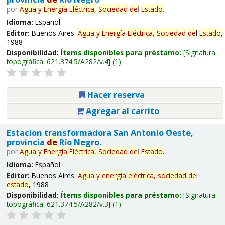
por
Agua
y
Energía
Eléctrica,
Sociedad
de
l
Estado
.
Idioma:
Español
Editor:
Buenos Aires:
Agua
y
Energía
Eléctrica,
Sociedad
de
l
Estado
,
1988
Disponibilidad:
Ítems disponibles para préstamo:
Signatura
topográfica:
621.374.5/A282/v.4
(1).
Hacer reserva
Agregar al carrito
Estacion transformadora San Antonio Oeste,
provincia
de
Río Negro.
por
Agua
y
Energía
Eléctrica,
Sociedad
de
l
Estado
.
Idioma:
Español
Editor:
Buenos Aires:
Agua
y
energía
eléctrica,
sociedad
de
l
estado
, 1988
Disponibilidad:
Ítems disponibles para préstamo:
Signatura
topográfica:
621.374.5/A282/v.3
(1).