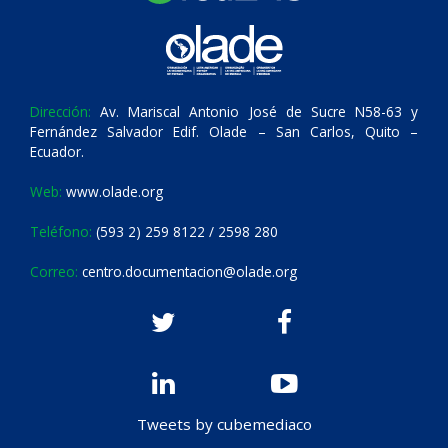
Dirección:
Av. Mariscal Antonio José de Sucre N58-63 y
Fernández Salvador Edif. Olade – San Carlos, Quito –
Ecuador.
Web:
www.olade.org
Teléfono:
(593 2) 259 8122 / 2598 280
Correo:
centro.documentacion@olade.org
Tweets by cubemediaco