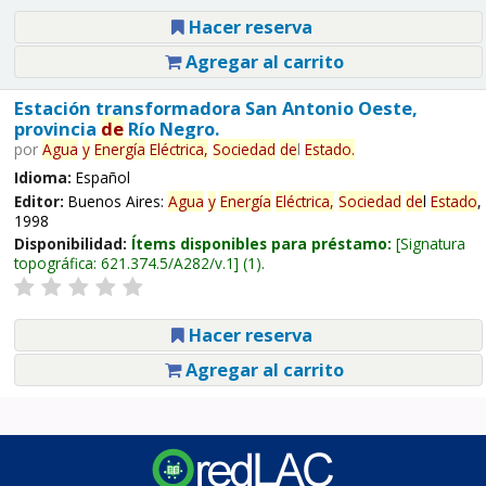
Hacer reserva
Agregar al carrito
Estación transformadora San Antonio Oeste,
provincia
de
Río Negro.
por
Agua
y
Energía
Eléctrica,
Sociedad
de
l
Estado
.
Idioma:
Español
Editor:
Buenos Aires:
Agua
y
Energía
Eléctrica,
Sociedad
de
l
Estado
,
1998
Disponibilidad:
Ítems disponibles para préstamo:
Signatura
topográfica:
621.374.5/A282/v.1
(1).
Hacer reserva
Agregar al carrito