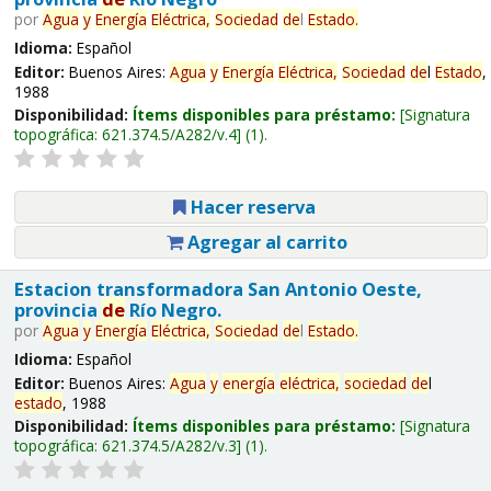
por
Agua
y
Energía
Eléctrica,
Sociedad
de
l
Estado
.
Idioma:
Español
Editor:
Buenos Aires:
Agua
y
Energía
Eléctrica,
Sociedad
de
l
Estado
,
1988
Disponibilidad:
Ítems disponibles para préstamo:
Signatura
topográfica:
621.374.5/A282/v.4
(1).
Hacer reserva
Agregar al carrito
Estacion transformadora San Antonio Oeste,
provincia
de
Río Negro.
por
Agua
y
Energía
Eléctrica,
Sociedad
de
l
Estado
.
Idioma:
Español
Editor:
Buenos Aires:
Agua
y
energía
eléctrica,
sociedad
de
l
estado
, 1988
Disponibilidad:
Ítems disponibles para préstamo:
Signatura
topográfica:
621.374.5/A282/v.3
(1).