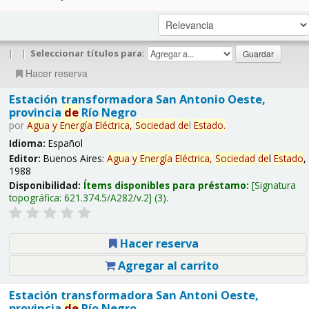
|
|
Seleccionar títulos para:
Hacer reserva
Estación transformadora San Antonio Oeste,
provincia
de
Río Negro
por
Agua
y
Energía
Eléctrica,
Sociedad
de
l
Estado
.
Idioma:
Español
Editor:
Buenos Aires:
Agua
y
Energía
Eléctrica,
Sociedad
de
l
Estado
,
1988
Disponibilidad:
Ítems disponibles para préstamo:
Signatura
topográfica:
621.374.5/A282/v.2
(3).
Hacer reserva
Agregar al carrito
Estación transformadora San Antoni Oeste,
provincia
de
Río Negro