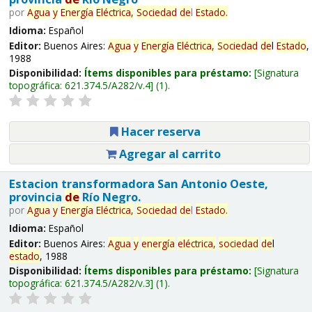
por
Agua
y
Energía
Eléctrica,
Sociedad
de
l
Estado
.
Idioma:
Español
Editor:
Buenos Aires:
Agua
y
Energía
Eléctrica,
Sociedad
de
l
Estado
,
1988
Disponibilidad:
Ítems disponibles para préstamo:
Signatura
topográfica:
621.374.5/A282/v.4
(1).
Hacer reserva
Agregar al carrito
Estacion transformadora San Antonio Oeste,
provincia
de
Río Negro.
por
Agua
y
Energía
Eléctrica,
Sociedad
de
l
Estado
.
Idioma:
Español
Editor:
Buenos Aires:
Agua
y
energía
eléctrica,
sociedad
de
l
estado
, 1988
Disponibilidad:
Ítems disponibles para préstamo:
Signatura
topográfica:
621.374.5/A282/v.3
(1).