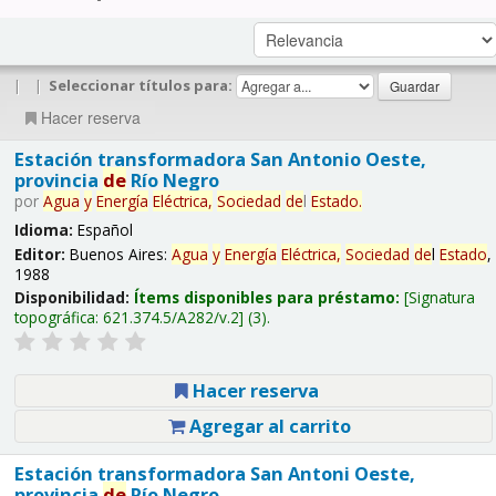
|
|
Seleccionar títulos para:
Hacer reserva
Estación transformadora San Antonio Oeste,
provincia
de
Río Negro
por
Agua
y
Energía
Eléctrica,
Sociedad
de
l
Estado
.
Idioma:
Español
Editor:
Buenos Aires:
Agua
y
Energía
Eléctrica,
Sociedad
de
l
Estado
,
1988
Disponibilidad:
Ítems disponibles para préstamo:
Signatura
topográfica:
621.374.5/A282/v.2
(3).
Hacer reserva
Agregar al carrito
Estación transformadora San Antoni Oeste,
provincia
de
Río Negro