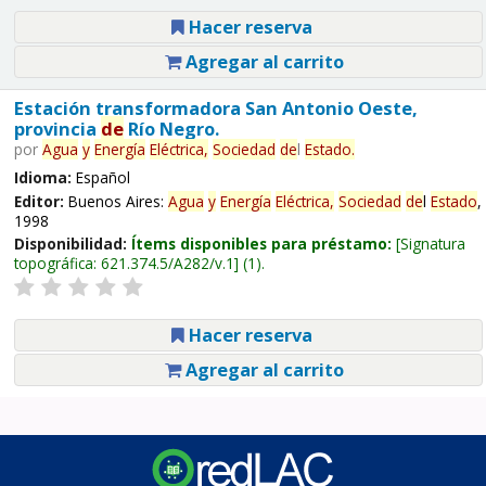
Hacer reserva
Agregar al carrito
Estación transformadora San Antonio Oeste,
provincia
de
Río Negro.
por
Agua
y
Energía
Eléctrica,
Sociedad
de
l
Estado
.
Idioma:
Español
Editor:
Buenos Aires:
Agua
y
Energía
Eléctrica,
Sociedad
de
l
Estado
,
1998
Disponibilidad:
Ítems disponibles para préstamo:
Signatura
topográfica:
621.374.5/A282/v.1
(1).
Hacer reserva
Agregar al carrito