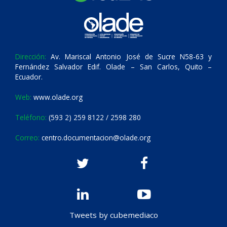
Dirección:
Av. Mariscal Antonio José de Sucre N58-63 y
Fernández Salvador Edif. Olade – San Carlos, Quito –
Ecuador.
Web:
www.olade.org
Teléfono:
(593 2) 259 8122 / 2598 280
Correo:
centro.documentacion@olade.org
Tweets by cubemediaco