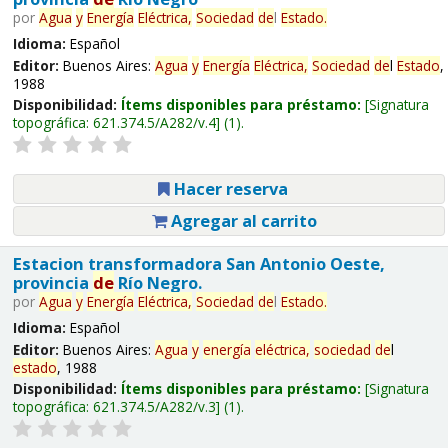
por
Agua
y
Energía
Eléctrica,
Sociedad
de
l
Estado
.
Idioma:
Español
Editor:
Buenos Aires:
Agua
y
Energía
Eléctrica,
Sociedad
de
l
Estado
,
1988
Disponibilidad:
Ítems disponibles para préstamo:
Signatura
topográfica:
621.374.5/A282/v.4
(1).
Hacer reserva
Agregar al carrito
Estacion transformadora San Antonio Oeste,
provincia
de
Río Negro.
por
Agua
y
Energía
Eléctrica,
Sociedad
de
l
Estado
.
Idioma:
Español
Editor:
Buenos Aires:
Agua
y
energía
eléctrica,
sociedad
de
l
estado
, 1988
Disponibilidad:
Ítems disponibles para préstamo:
Signatura
topográfica:
621.374.5/A282/v.3
(1).