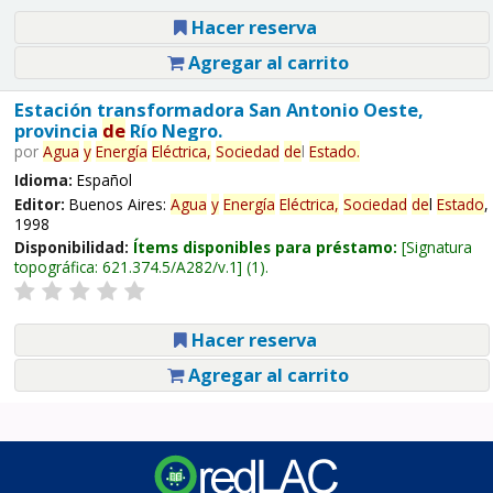
Hacer reserva
Agregar al carrito
Estación transformadora San Antonio Oeste,
provincia
de
Río Negro.
por
Agua
y
Energía
Eléctrica,
Sociedad
de
l
Estado
.
Idioma:
Español
Editor:
Buenos Aires:
Agua
y
Energía
Eléctrica,
Sociedad
de
l
Estado
,
1998
Disponibilidad:
Ítems disponibles para préstamo:
Signatura
topográfica:
621.374.5/A282/v.1
(1).
Hacer reserva
Agregar al carrito