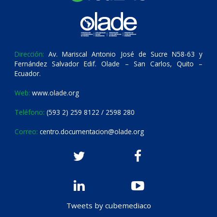
Dirección:
Av. Mariscal Antonio José de Sucre N58-63 y
Fernández Salvador Edif. Olade – San Carlos, Quito –
Ecuador.
Web:
www.olade.org
Teléfono:
(593 2) 259 8122 / 2598 280
Correo:
centro.documentacion@olade.org
Tweets by cubemediaco