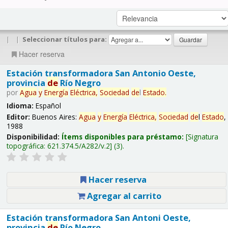
|
|
Seleccionar títulos para:
Hacer reserva
Estación transformadora San Antonio Oeste,
provincia
de
Río Negro
por
Agua
y
Energía
Eléctrica,
Sociedad
de
l
Estado
.
Idioma:
Español
Editor:
Buenos Aires:
Agua
y
Energía
Eléctrica,
Sociedad
de
l
Estado
,
1988
Disponibilidad:
Ítems disponibles para préstamo:
Signatura
topográfica:
621.374.5/A282/v.2
(3).
Hacer reserva
Agregar al carrito
Estación transformadora San Antoni Oeste,
provincia
de
Río Negro