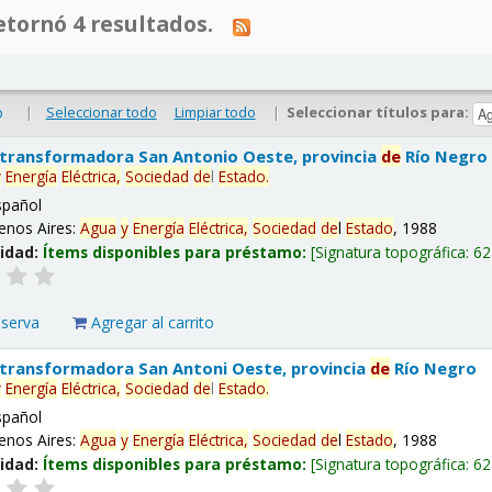
tornó 4 resultados.
|
Seleccionar todo
Limpiar todo
|
Seleccionar títulos para:
o
 transformadora San Antonio Oeste, provincia
de
Río Negro
y
Energía
Eléctrica,
Sociedad
de
l
Estado
.
spañol
enos Aires:
Agua
y
Energía
Eléctrica,
Sociedad
de
l
Estado
, 1988
lidad:
Ítems disponibles para préstamo:
Signatura topográfica:
62
eserva
Agregar al carrito
 transformadora San Antoni Oeste, provincia
de
Río Negro
y
Energía
Eléctrica,
Sociedad
de
l
Estado
.
spañol
enos Aires:
Agua
y
Energía
Eléctrica,
Sociedad
de
l
Estado
, 1988
lidad:
Ítems disponibles para préstamo:
Signatura topográfica:
62