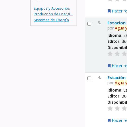
Equipos y Accesorios
Hacer r
Producción de Energí...
Sistemas de Energía
3.
Estacion
por
Agua
Idioma:
E
Editor:
Bu
Disponibi
Hacer r
4.
Estación
por
Agua
Idioma:
E
Editor:
Bu
Disponibi
Hacer r