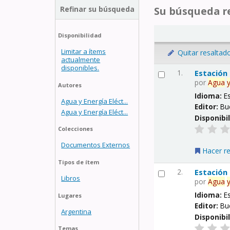
Refinar su búsqueda
Su búsqueda re
Disponibilidad
Limitar a ítems
Quitar resaltad
actualmente
disponibles.
1.
Estación
por
Agua
Autores
Idioma:
E
Agua y Energía Eléct...
Editor:
Bu
Agua y Energía Eléct...
Disponibi
Colecciones
Documentos Externos
Hacer r
Tipos de ítem
2.
Estación
Libros
por
Agua
Idioma:
E
Lugares
Editor:
Bu
Argentina
Disponibi
Temas