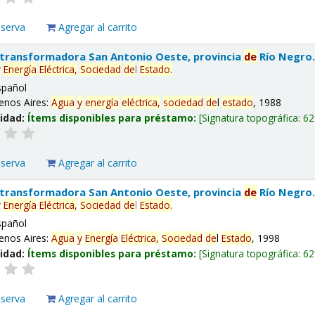
eserva
Agregar al carrito
 transformadora San Antonio Oeste, provincia
de
Río Negro
y
Energía
Eléctrica,
Sociedad
de
l
Estado
.
spañol
enos Aires:
Agua
y
energía
eléctrica,
sociedad
de
l
estado
, 1988
lidad:
Ítems disponibles para préstamo:
Signatura topográfica:
62
eserva
Agregar al carrito
 transformadora San Antonio Oeste, provincia
de
Río Negro
y
Energía
Eléctrica,
Sociedad
de
l
Estado
.
spañol
enos Aires:
Agua
y
Energía
Eléctrica,
Sociedad
de
l
Estado
, 1998
lidad:
Ítems disponibles para préstamo:
Signatura topográfica:
62
eserva
Agregar al carrito