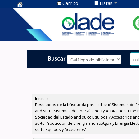
Carrito
Listas
Centro de
Documentación
OLADE -
Buscar
Inicio
›
Resultados de la búsqueda para 'ccl=su:"Sistemas de E
and su-to:Sistemas de Energía and itype:BK and su-to:Si
Sociedad del Estado and su-to:Equipos y Accesorios and
su-to:Producción de Energía and au:Agua y Energía Eléc
su-to:Equipos y Accesorios'