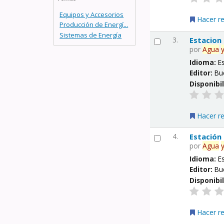
Equipos y Accesorios
Hacer r
Producción de Energí...
Sistemas de Energía
3.
Estacion
por
Agua
Idioma:
E
Editor:
Bu
Disponibi
Hacer r
4.
Estación
por
Agua
Idioma:
E
Editor:
Bu
Disponibi
Hacer r