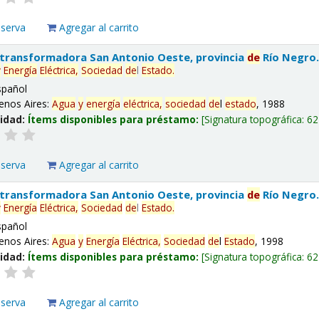
eserva
Agregar al carrito
 transformadora San Antonio Oeste, provincia
de
Río Negro
y
Energía
Eléctrica,
Sociedad
de
l
Estado
.
spañol
enos Aires:
Agua
y
energía
eléctrica,
sociedad
de
l
estado
, 1988
lidad:
Ítems disponibles para préstamo:
Signatura topográfica:
62
eserva
Agregar al carrito
 transformadora San Antonio Oeste, provincia
de
Río Negro
y
Energía
Eléctrica,
Sociedad
de
l
Estado
.
spañol
enos Aires:
Agua
y
Energía
Eléctrica,
Sociedad
de
l
Estado
, 1998
lidad:
Ítems disponibles para préstamo:
Signatura topográfica:
62
eserva
Agregar al carrito