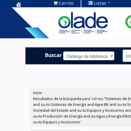
Carrito
Listas
Centro de
Documentación
OLADE -
Buscar
Inicio
›
Resultados de la búsqueda para 'ccl=su:"Sistemas de E
and su-to:Sistemas de Energía and itype:BK and su-to:Si
Sociedad del Estado and su-to:Equipos y Accesorios and
su-to:Producción de Energía and au:Agua y Energía Eléc
su-to:Equipos y Accesorios'