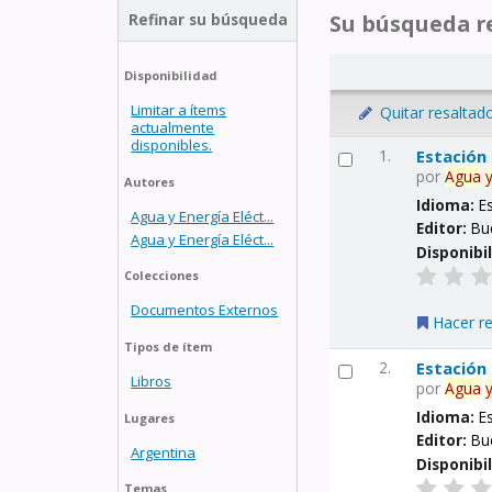
Refinar su búsqueda
Su búsqueda re
Disponibilidad
Limitar a ítems
Quitar resaltad
actualmente
disponibles.
1.
Estación
por
Agua
Autores
Idioma:
E
Agua y Energía Eléct...
Editor:
Bu
Agua y Energía Eléct...
Disponibi
Colecciones
Documentos Externos
Hacer r
Tipos de ítem
2.
Estación
Libros
por
Agua
Idioma:
E
Lugares
Editor:
Bu
Argentina
Disponibi
Temas