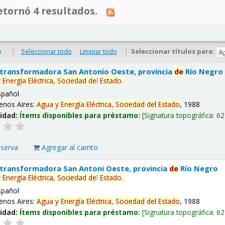
tornó 4 resultados.
|
Seleccionar todo
Limpiar todo
|
Seleccionar títulos para:
o
 transformadora San Antonio Oeste, provincia
de
Río Negro
y
Energía
Eléctrica,
Sociedad
de
l
Estado
.
spañol
enos Aires:
Agua
y
Energía
Eléctrica,
Sociedad
de
l
Estado
, 1988
lidad:
Ítems disponibles para préstamo:
Signatura topográfica:
62
eserva
Agregar al carrito
 transformadora San Antoni Oeste, provincia
de
Río Negro
y
Energía
Eléctrica,
Sociedad
de
l
Estado
.
spañol
enos Aires:
Agua
y
Energía
Eléctrica,
Sociedad
de
l
Estado
, 1988
lidad:
Ítems disponibles para préstamo:
Signatura topográfica:
62