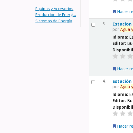
Equipos y Accesorios
Hacer r
Producción de Energí...
Sistemas de Energía
3.
Estacion
por
Agua
Idioma:
E
Editor:
Bu
Disponibi
Hacer r
4.
Estación
por
Agua
Idioma:
E
Editor:
Bu
Disponibi
Hacer r