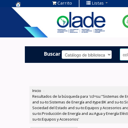
Carrito
Listas
Centro de
Documentación
OLADE -
Buscar
Inicio
›
Resultados de la búsqueda para 'ccl=su:"Sistemas de E
and su-to:Sistemas de Energía and itype:BK and su-to:Si
Sociedad del Estado and su-to:Equipos y Accesorios and
su-to:Producción de Energía and au:Agua y Energía Eléc
su-to:Equipos y Accesorios'