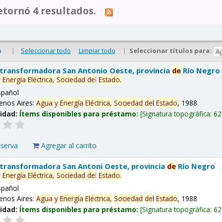
tornó 4 resultados.
|
Seleccionar todo
Limpiar todo
|
Seleccionar títulos para:
o
 transformadora San Antonio Oeste, provincia
de
Río Negro
y
Energía
Eléctrica,
Sociedad
de
l
Estado
.
spañol
enos Aires:
Agua
y
Energía
Eléctrica,
Sociedad
de
l
Estado
, 1988
lidad:
Ítems disponibles para préstamo:
Signatura topográfica:
62
eserva
Agregar al carrito
 transformadora San Antoni Oeste, provincia
de
Río Negro
y
Energía
Eléctrica,
Sociedad
de
l
Estado
.
spañol
enos Aires:
Agua
y
Energía
Eléctrica,
Sociedad
de
l
Estado
, 1988
lidad:
Ítems disponibles para préstamo:
Signatura topográfica:
62