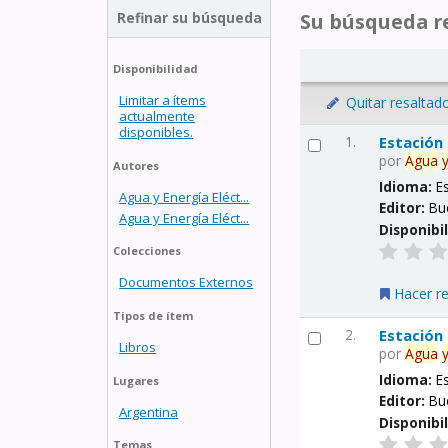
Refinar su búsqueda
Su búsqueda re
Disponibilidad
Limitar a ítems
Quitar resaltad
actualmente
disponibles.
1.
Estación
por
Agua
Autores
Idioma:
E
Agua y Energía Eléct...
Editor:
Bu
Agua y Energía Eléct...
Disponibi
Colecciones
Documentos Externos
Hacer r
Tipos de ítem
2.
Estación
Libros
por
Agua
Idioma:
E
Lugares
Editor:
Bu
Argentina
Disponibi
Temas