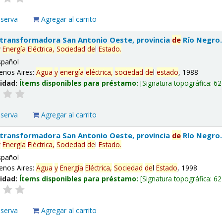
eserva
Agregar al carrito
 transformadora San Antonio Oeste, provincia
de
Río Negro
y
Energía
Eléctrica,
Sociedad
de
l
Estado
.
spañol
enos Aires:
Agua
y
energía
eléctrica,
sociedad
de
l
estado
, 1988
lidad:
Ítems disponibles para préstamo:
Signatura topográfica:
62
eserva
Agregar al carrito
 transformadora San Antonio Oeste, provincia
de
Río Negro
y
Energía
Eléctrica,
Sociedad
de
l
Estado
.
spañol
enos Aires:
Agua
y
Energía
Eléctrica,
Sociedad
de
l
Estado
, 1998
lidad:
Ítems disponibles para préstamo:
Signatura topográfica:
62
eserva
Agregar al carrito