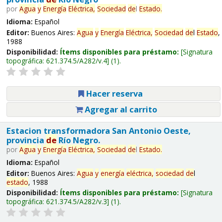
por
Agua
y
Energía
Eléctrica,
Sociedad
de
l
Estado
.
Idioma:
Español
Editor:
Buenos Aires:
Agua
y
Energía
Eléctrica,
Sociedad
de
l
Estado
,
1988
Disponibilidad:
Ítems disponibles para préstamo:
Signatura
topográfica:
621.374.5/A282/v.4
(1).
Hacer reserva
Agregar al carrito
Estacion transformadora San Antonio Oeste,
provincia
de
Río Negro.
por
Agua
y
Energía
Eléctrica,
Sociedad
de
l
Estado
.
Idioma:
Español
Editor:
Buenos Aires:
Agua
y
energía
eléctrica,
sociedad
de
l
estado
, 1988
Disponibilidad:
Ítems disponibles para préstamo:
Signatura
topográfica:
621.374.5/A282/v.3
(1).