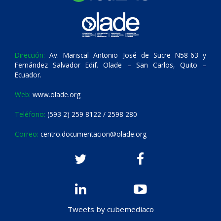
Dirección:
Av. Mariscal Antonio José de Sucre N58-63 y
Fernández Salvador Edif. Olade – San Carlos, Quito –
Ecuador.
Web:
www.olade.org
Teléfono:
(593 2) 259 8122 / 2598 280
Correo:
centro.documentacion@olade.org
Tweets by cubemediaco