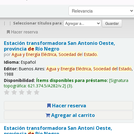
|
|
Seleccionar títulos para:
Hacer reserva
Estación transformadora San Antonio Oeste,
provincia
de
Río Negro
por
Agua
y
Energía
Eléctrica,
Sociedad
de
l
Estado
.
Idioma:
Español
Editor:
Buenos Aires:
Agua
y
Energía
Eléctrica,
Sociedad
de
l
Estado
,
1988
Disponibilidad:
Ítems disponibles para préstamo:
Signatura
topográfica:
621.374.5/A282/v.2
(3).
Hacer reserva
Agregar al carrito
Estación transformadora San Antoni Oeste,
provincia
de
Río Negro