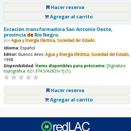
Hacer reserva
Agregar al carrito
Estación transformadora San Antonio Oeste,
provincia
de
Río Negro.
por
Agua
y
Energía
Eléctrica,
Sociedad
de
l
Estado
.
Idioma:
Español
Editor:
Buenos Aires:
Agua
y
Energía
Eléctrica,
Sociedad
de
l
Estado
,
1998
Disponibilidad:
Ítems disponibles para préstamo:
Signatura
topográfica:
621.374.5/A282/v.1
(1).
Hacer reserva
Agregar al carrito