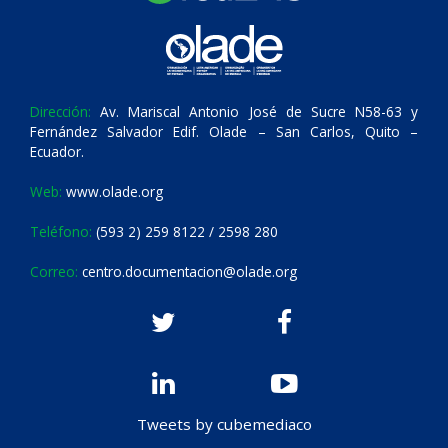
Dirección:
Av. Mariscal Antonio José de Sucre N58-63 y
Fernández Salvador Edif. Olade – San Carlos, Quito –
Ecuador.
Web:
www.olade.org
Teléfono:
(593 2) 259 8122 / 2598 280
Correo:
centro.documentacion@olade.org
Tweets by cubemediaco