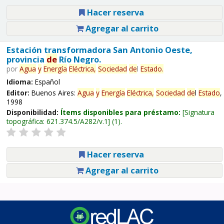
Hacer reserva
Agregar al carrito
Estación transformadora San Antonio Oeste,
provincia
de
Río Negro.
por
Agua
y
Energía
Eléctrica,
Sociedad
de
l
Estado
.
Idioma:
Español
Editor:
Buenos Aires:
Agua
y
Energía
Eléctrica,
Sociedad
de
l
Estado
,
1998
Disponibilidad:
Ítems disponibles para préstamo:
Signatura
topográfica:
621.374.5/A282/v.1
(1).
Hacer reserva
Agregar al carrito