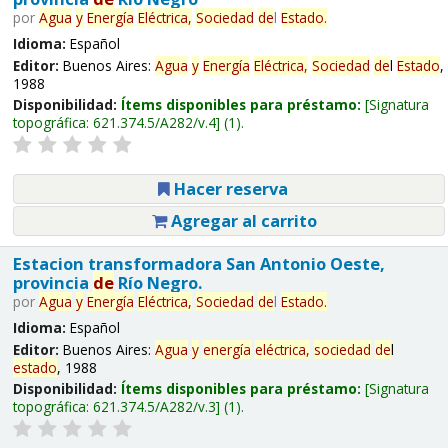
por
Agua
y
Energía
Eléctrica,
Sociedad
de
l
Estado
.
Idioma:
Español
Editor:
Buenos Aires:
Agua
y
Energía
Eléctrica,
Sociedad
de
l
Estado
,
1988
Disponibilidad:
Ítems disponibles para préstamo:
Signatura
topográfica:
621.374.5/A282/v.4
(1).
Hacer reserva
Agregar al carrito
Estacion transformadora San Antonio Oeste,
provincia
de
Río Negro.
por
Agua
y
Energía
Eléctrica,
Sociedad
de
l
Estado
.
Idioma:
Español
Editor:
Buenos Aires:
Agua
y
energía
eléctrica,
sociedad
de
l
estado
, 1988
Disponibilidad:
Ítems disponibles para préstamo:
Signatura
topográfica:
621.374.5/A282/v.3
(1).