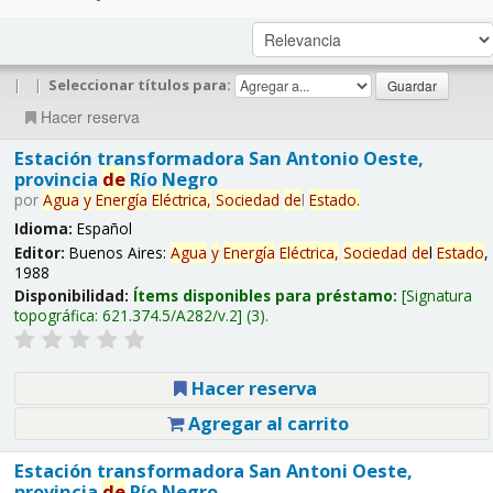
|
|
Seleccionar títulos para:
Hacer reserva
Estación transformadora San Antonio Oeste,
provincia
de
Río Negro
por
Agua
y
Energía
Eléctrica,
Sociedad
de
l
Estado
.
Idioma:
Español
Editor:
Buenos Aires:
Agua
y
Energía
Eléctrica,
Sociedad
de
l
Estado
,
1988
Disponibilidad:
Ítems disponibles para préstamo:
Signatura
topográfica:
621.374.5/A282/v.2
(3).
Hacer reserva
Agregar al carrito
Estación transformadora San Antoni Oeste,
provincia
de
Río Negro