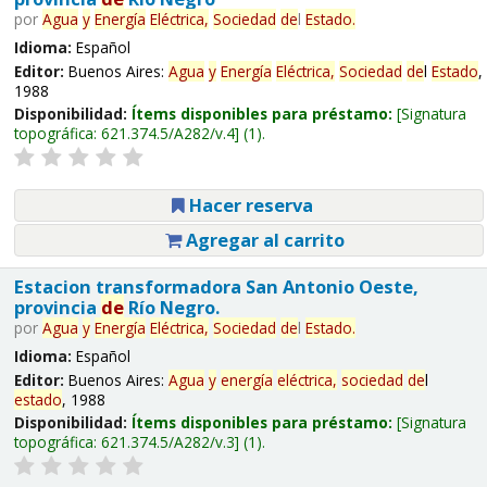
por
Agua
y
Energía
Eléctrica,
Sociedad
de
l
Estado
.
Idioma:
Español
Editor:
Buenos Aires:
Agua
y
Energía
Eléctrica,
Sociedad
de
l
Estado
,
1988
Disponibilidad:
Ítems disponibles para préstamo:
Signatura
topográfica:
621.374.5/A282/v.4
(1).
Hacer reserva
Agregar al carrito
Estacion transformadora San Antonio Oeste,
provincia
de
Río Negro.
por
Agua
y
Energía
Eléctrica,
Sociedad
de
l
Estado
.
Idioma:
Español
Editor:
Buenos Aires:
Agua
y
energía
eléctrica,
sociedad
de
l
estado
, 1988
Disponibilidad:
Ítems disponibles para préstamo:
Signatura
topográfica:
621.374.5/A282/v.3
(1).