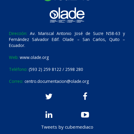
Dirección:
Av. Mariscal Antonio José de Sucre N58-63 y
Fernández Salvador Edif. Olade – San Carlos, Quito –
Ecuador.
Web:
www.olade.org
Teléfono:
(593 2) 259 8122 / 2598 280
Correo:
centro.documentacion@olade.org
Tweets by cubemediaco