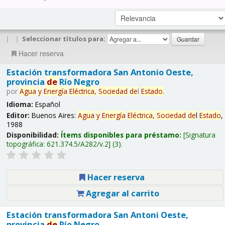
|
|
Seleccionar títulos para:
Hacer reserva
Estación transformadora San Antonio Oeste,
provincia
de
Río Negro
por
Agua
y
Energía
Eléctrica,
Sociedad
de
l
Estado
.
Idioma:
Español
Editor:
Buenos Aires:
Agua
y
Energía
Eléctrica,
Sociedad
de
l
Estado
,
1988
Disponibilidad:
Ítems disponibles para préstamo:
Signatura
topográfica:
621.374.5/A282/v.2
(3).
Hacer reserva
Agregar al carrito
Estación transformadora San Antoni Oeste,
provincia
de
Río Negro