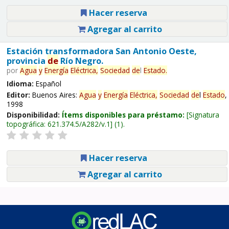
Hacer reserva
Agregar al carrito
Estación transformadora San Antonio Oeste,
provincia
de
Río Negro.
por
Agua
y
Energía
Eléctrica,
Sociedad
de
l
Estado
.
Idioma:
Español
Editor:
Buenos Aires:
Agua
y
Energía
Eléctrica,
Sociedad
de
l
Estado
,
1998
Disponibilidad:
Ítems disponibles para préstamo:
Signatura
topográfica:
621.374.5/A282/v.1
(1).
Hacer reserva
Agregar al carrito