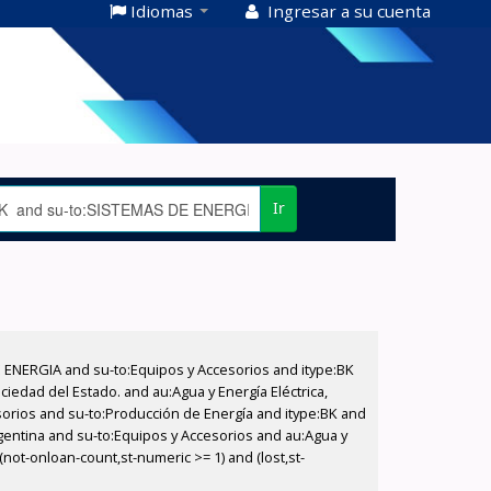
Idiomas
Ingresar a su cuenta
Ir
E ENERGIA and su-to:Equipos y Accesorios and itype:BK
iedad del Estado. and au:Agua y Energía Eléctrica,
sorios and su-to:Producción de Energía and itype:BK and
gentina and su-to:Equipos y Accesorios and au:Agua y
not-onloan-count,st-numeric >= 1) and (lost,st-