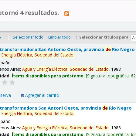
tornó 4 resultados.
|
Seleccionar todo
Limpiar todo
|
Seleccionar títulos para:
o
 transformadora San Antonio Oeste, provincia
de
Río Negro
y
Energía
Eléctrica,
Sociedad
de
l
Estado
.
spañol
enos Aires:
Agua
y
Energía
Eléctrica,
Sociedad
de
l
Estado
, 1988
lidad:
Ítems disponibles para préstamo:
Signatura topográfica:
62
eserva
Agregar al carrito
 transformadora San Antoni Oeste, provincia
de
Río Negro
y
Energía
Eléctrica,
Sociedad
de
l
Estado
.
spañol
enos Aires:
Agua
y
Energía
Eléctrica,
Sociedad
de
l
Estado
, 1988
lidad:
Ítems disponibles para préstamo:
Signatura topográfica:
62