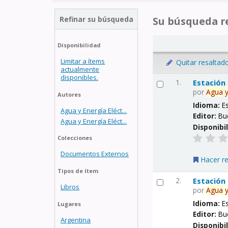
Refinar su búsqueda
Su búsqueda re
Disponibilidad
Limitar a ítems
Quitar resaltad
actualmente
disponibles.
1.
Estación
por
Agua
Autores
Idioma:
E
Agua y Energía Eléct...
Editor:
Bu
Agua y Energía Eléct...
Disponibi
Colecciones
Documentos Externos
Hacer r
Tipos de ítem
2.
Estación
Libros
por
Agua
Idioma:
E
Lugares
Editor:
Bu
Argentina
Disponibi