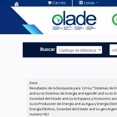
Carrito
Listas
Centro de
Documentación
OLADE -
Buscar
Inicio
›
Resultados de la búsqueda para 'ccl=su:"Sistemas de E
and su-to:Sistemas de Energía and itype:BK and su-to:Si
Sociedad del Estado and su-to:Equipos y Accesorios and
su-to:Producción de Energía and au:Agua y Energía Eléc
Energía Eléctrica, Sociedad del Estado and su-geo:Argent
numeric=0) )'