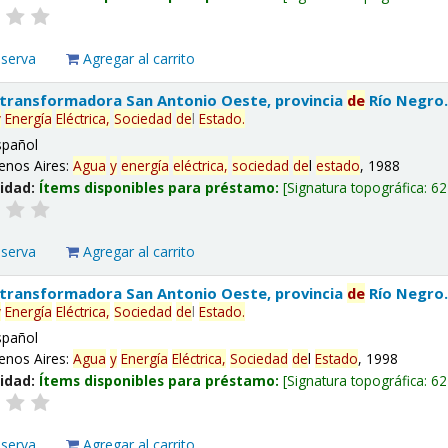
eserva
Agregar al carrito
 transformadora San Antonio Oeste, provincia
de
Río Negro
y
Energía
Eléctrica,
Sociedad
de
l
Estado
.
spañol
enos Aires:
Agua
y
energía
eléctrica,
sociedad
de
l
estado
, 1988
lidad:
Ítems disponibles para préstamo:
Signatura topográfica:
62
eserva
Agregar al carrito
 transformadora San Antonio Oeste, provincia
de
Río Negro
y
Energía
Eléctrica,
Sociedad
de
l
Estado
.
spañol
enos Aires:
Agua
y
Energía
Eléctrica,
Sociedad
de
l
Estado
, 1998
lidad:
Ítems disponibles para préstamo:
Signatura topográfica:
62
eserva
Agregar al carrito