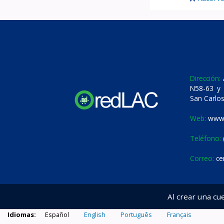
Dirección:
A
N58-63 y 
San Carlos
Web:
www.
Teléfono:
Correo:
ce
Al crear una cu
Idiomas:
Español
English
Português
Français