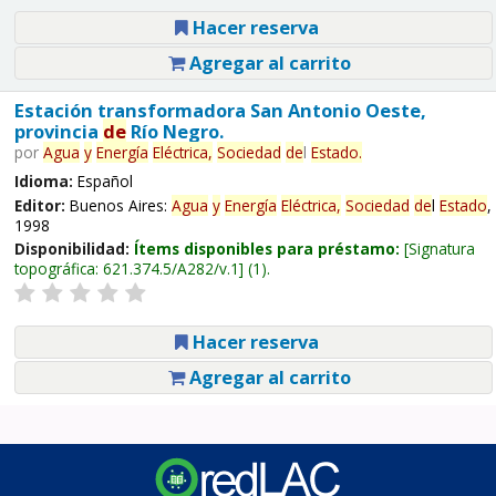
Hacer reserva
Agregar al carrito
Estación transformadora San Antonio Oeste,
provincia
de
Río Negro.
por
Agua
y
Energía
Eléctrica,
Sociedad
de
l
Estado
.
Idioma:
Español
Editor:
Buenos Aires:
Agua
y
Energía
Eléctrica,
Sociedad
de
l
Estado
,
1998
Disponibilidad:
Ítems disponibles para préstamo:
Signatura
topográfica:
621.374.5/A282/v.1
(1).
Hacer reserva
Agregar al carrito