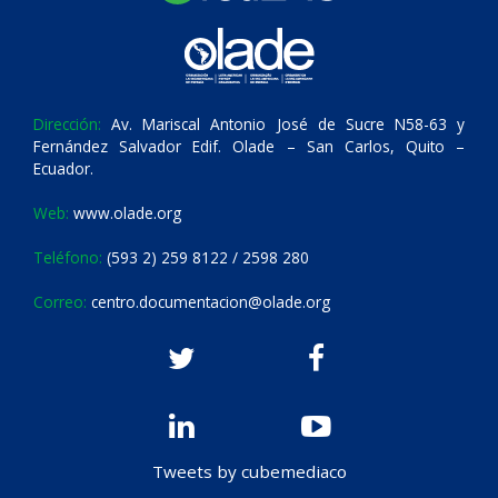
Dirección:
Av. Mariscal Antonio José de Sucre N58-63 y
Fernández Salvador Edif. Olade – San Carlos, Quito –
Ecuador.
Web:
www.olade.org
Teléfono:
(593 2) 259 8122 / 2598 280
Correo:
centro.documentacion@olade.org
Tweets by cubemediaco