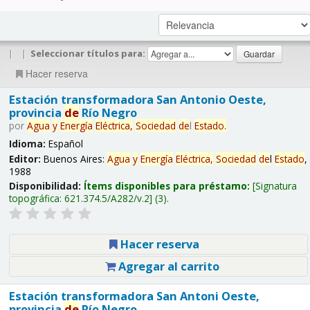
|
|
Seleccionar títulos para:
Hacer reserva
Estación transformadora San Antonio Oeste,
provincia
de
Río Negro
por
Agua
y
Energía
Eléctrica,
Sociedad
de
l
Estado
.
Idioma:
Español
Editor:
Buenos Aires:
Agua
y
Energía
Eléctrica,
Sociedad
de
l
Estado
,
1988
Disponibilidad:
Ítems disponibles para préstamo:
Signatura
topográfica:
621.374.5/A282/v.2
(3).
Hacer reserva
Agregar al carrito
Estación transformadora San Antoni Oeste,
provincia
de
Río Negro