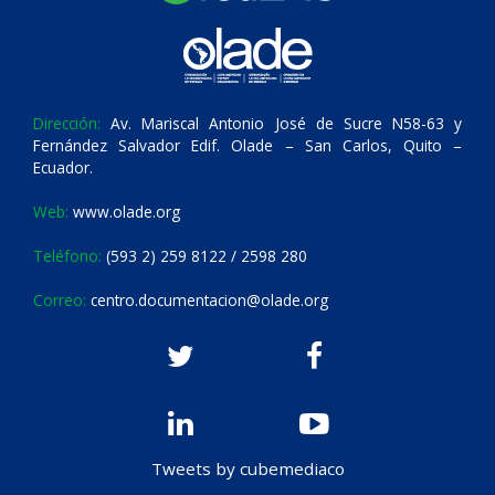
Dirección:
Av. Mariscal Antonio José de Sucre N58-63 y
Fernández Salvador Edif. Olade – San Carlos, Quito –
Ecuador.
Web:
www.olade.org
Teléfono:
(593 2) 259 8122 / 2598 280
Correo:
centro.documentacion@olade.org
Tweets by cubemediaco