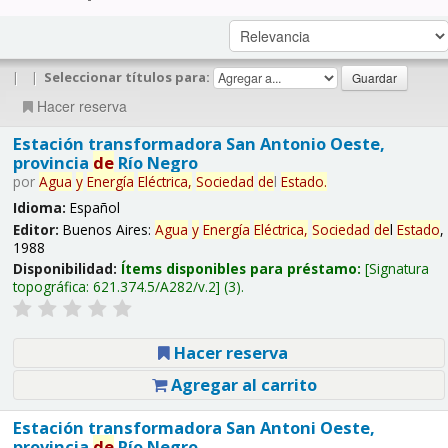
|
|
Seleccionar títulos para:
Hacer reserva
Estación transformadora San Antonio Oeste,
provincia
de
Río Negro
por
Agua
y
Energía
Eléctrica,
Sociedad
de
l
Estado
.
Idioma:
Español
Editor:
Buenos Aires:
Agua
y
Energía
Eléctrica,
Sociedad
de
l
Estado
,
1988
Disponibilidad:
Ítems disponibles para préstamo:
Signatura
topográfica:
621.374.5/A282/v.2
(3).
Hacer reserva
Agregar al carrito
Estación transformadora San Antoni Oeste,
provincia
de
Río Negro