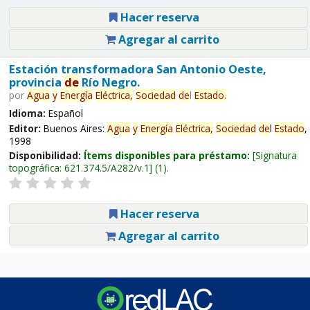
Hacer reserva
Agregar al carrito
Estación transformadora San Antonio Oeste,
provincia
de
Río Negro.
por
Agua
y
Energía
Eléctrica,
Sociedad
de
l
Estado
.
Idioma:
Español
Editor:
Buenos Aires:
Agua
y
Energía
Eléctrica,
Sociedad
de
l
Estado
,
1998
Disponibilidad:
Ítems disponibles para préstamo:
Signatura
topográfica:
621.374.5/A282/v.1
(1).
Hacer reserva
Agregar al carrito