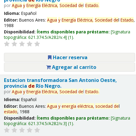
por
Agua
y
Energía
Eléctrica,
Sociedad
de
l
Estado
.
Idioma:
Español
Editor:
Buenos Aires:
Agua
y
Energía
Eléctrica,
Sociedad
de
l
Estado
,
1988
Disponibilidad:
Ítems disponibles para préstamo:
Signatura
topográfica:
621.374.5/A282/v.4
(1).
Hacer reserva
Agregar al carrito
Estacion transformadora San Antonio Oeste,
provincia
de
Río Negro.
por
Agua
y
Energía
Eléctrica,
Sociedad
de
l
Estado
.
Idioma:
Español
Editor:
Buenos Aires:
Agua
y
energía
eléctrica,
sociedad
de
l
estado
, 1988
Disponibilidad:
Ítems disponibles para préstamo:
Signatura
topográfica:
621.374.5/A282/v.3
(1).