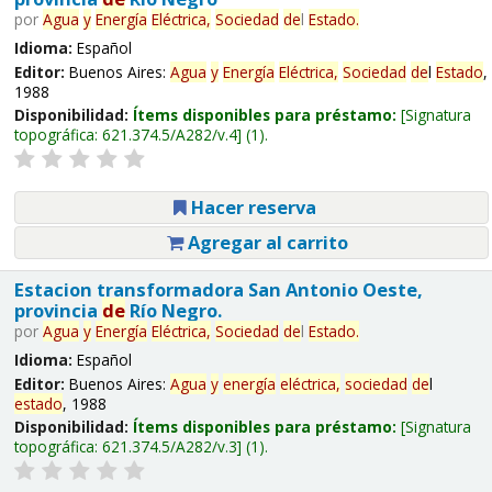
por
Agua
y
Energía
Eléctrica,
Sociedad
de
l
Estado
.
Idioma:
Español
Editor:
Buenos Aires:
Agua
y
Energía
Eléctrica,
Sociedad
de
l
Estado
,
1988
Disponibilidad:
Ítems disponibles para préstamo:
Signatura
topográfica:
621.374.5/A282/v.4
(1).
Hacer reserva
Agregar al carrito
Estacion transformadora San Antonio Oeste,
provincia
de
Río Negro.
por
Agua
y
Energía
Eléctrica,
Sociedad
de
l
Estado
.
Idioma:
Español
Editor:
Buenos Aires:
Agua
y
energía
eléctrica,
sociedad
de
l
estado
, 1988
Disponibilidad:
Ítems disponibles para préstamo:
Signatura
topográfica:
621.374.5/A282/v.3
(1).