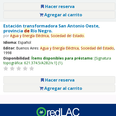
Hacer reserva
Agregar al carrito
Estación transformadora San Antonio Oeste,
provincia
de
Río Negro.
por
Agua
y
Energía
Eléctrica,
Sociedad
de
l
Estado
.
Idioma:
Español
Editor:
Buenos Aires:
Agua
y
Energía
Eléctrica,
Sociedad
de
l
Estado
,
1998
Disponibilidad:
Ítems disponibles para préstamo:
Signatura
topográfica:
621.374.5/A282/v.1
(1).
Hacer reserva
Agregar al carrito