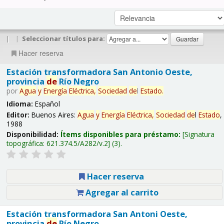
|
|
Seleccionar títulos para:
Hacer reserva
Estación transformadora San Antonio Oeste,
provincia
de
Río Negro
por
Agua
y
Energía
Eléctrica,
Sociedad
de
l
Estado
.
Idioma:
Español
Editor:
Buenos Aires:
Agua
y
Energía
Eléctrica,
Sociedad
de
l
Estado
,
1988
Disponibilidad:
Ítems disponibles para préstamo:
Signatura
topográfica:
621.374.5/A282/v.2
(3).
Hacer reserva
Agregar al carrito
Estación transformadora San Antoni Oeste,
provincia
de
Río Negro