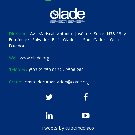
Dirección:
Av. Mariscal Antonio José de Sucre N58-63 y
Fernández Salvador Edif. Olade – San Carlos, Quito –
Ecuador.
Web:
www.olade.org
Teléfono:
(593 2) 259 8122 / 2598 280
Correo:
centro.documentacion@olade.org
Tweets by cubemediaco