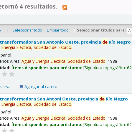
tornó 4 resultados.
|
Seleccionar todo
Limpiar todo
|
Seleccionar títulos para:
o
 transformadora San Antonio Oeste, provincia
de
Río Negro
y
Energía
Eléctrica,
Sociedad
de
l
Estado
.
spañol
enos Aires:
Agua
y
Energía
Eléctrica,
Sociedad
de
l
Estado
, 1988
lidad:
Ítems disponibles para préstamo:
Signatura topográfica:
62
eserva
Agregar al carrito
 transformadora San Antoni Oeste, provincia
de
Río Negro
y
Energía
Eléctrica,
Sociedad
de
l
Estado
.
spañol
enos Aires:
Agua
y
Energía
Eléctrica,
Sociedad
de
l
Estado
, 1988
lidad:
Ítems disponibles para préstamo:
Signatura topográfica:
62