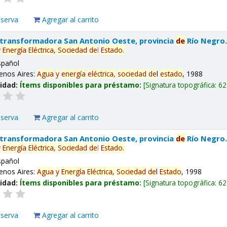
eserva
Agregar al carrito
 transformadora San Antonio Oeste, provincia
de
Río Negro
y
Energía
Eléctrica,
Sociedad
de
l
Estado
.
spañol
enos Aires:
Agua
y
energía
eléctrica,
sociedad
de
l
estado
, 1988
lidad:
Ítems disponibles para préstamo:
Signatura topográfica:
62
eserva
Agregar al carrito
 transformadora San Antonio Oeste, provincia
de
Río Negro
y
Energía
Eléctrica,
Sociedad
de
l
Estado
.
spañol
enos Aires:
Agua
y
Energía
Eléctrica,
Sociedad
de
l
Estado
, 1998
lidad:
Ítems disponibles para préstamo:
Signatura topográfica:
62
eserva
Agregar al carrito