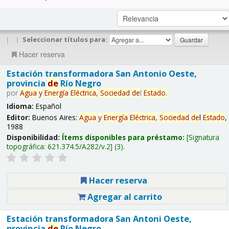
|
|
Seleccionar títulos para:
Hacer reserva
Estación transformadora San Antonio Oeste,
provincia
de
Río Negro
por
Agua
y
Energía
Eléctrica,
Sociedad
de
l
Estado
.
Idioma:
Español
Editor:
Buenos Aires:
Agua
y
Energía
Eléctrica,
Sociedad
de
l
Estado
,
1988
Disponibilidad:
Ítems disponibles para préstamo:
Signatura
topográfica:
621.374.5/A282/v.2
(3).
Hacer reserva
Agregar al carrito
Estación transformadora San Antoni Oeste,
provincia
de
Río Negro