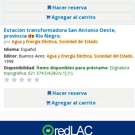
Hacer reserva
Agregar al carrito
Estación transformadora San Antonio Oeste,
provincia
de
Río Negro.
por
Agua
y
Energía
Eléctrica,
Sociedad
de
l
Estado
.
Idioma:
Español
Editor:
Buenos Aires:
Agua
y
Energía
Eléctrica,
Sociedad
de
l
Estado
,
1998
Disponibilidad:
Ítems disponibles para préstamo:
Signatura
topográfica:
621.374.5/A282/v.1
(1).
Hacer reserva
Agregar al carrito