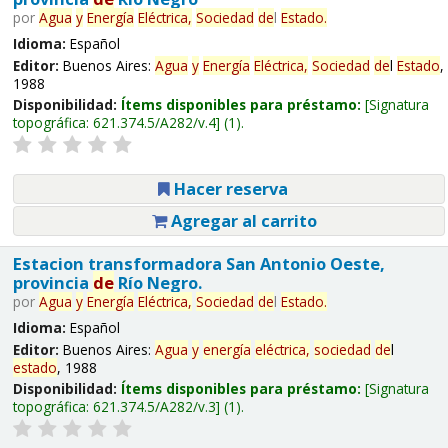
por
Agua
y
Energía
Eléctrica,
Sociedad
de
l
Estado
.
Idioma:
Español
Editor:
Buenos Aires:
Agua
y
Energía
Eléctrica,
Sociedad
de
l
Estado
,
1988
Disponibilidad:
Ítems disponibles para préstamo:
Signatura
topográfica:
621.374.5/A282/v.4
(1).
Hacer reserva
Agregar al carrito
Estacion transformadora San Antonio Oeste,
provincia
de
Río Negro.
por
Agua
y
Energía
Eléctrica,
Sociedad
de
l
Estado
.
Idioma:
Español
Editor:
Buenos Aires:
Agua
y
energía
eléctrica,
sociedad
de
l
estado
, 1988
Disponibilidad:
Ítems disponibles para préstamo:
Signatura
topográfica:
621.374.5/A282/v.3
(1).