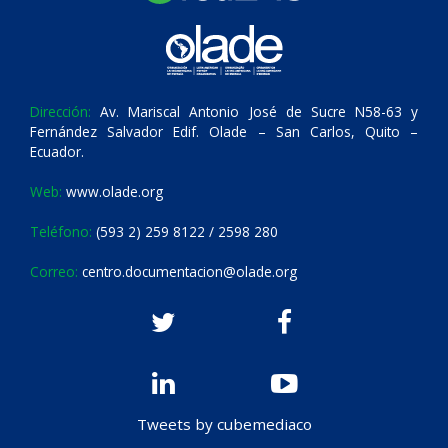
Dirección:
Av. Mariscal Antonio José de Sucre N58-63 y
Fernández Salvador Edif. Olade – San Carlos, Quito –
Ecuador.
Web:
www.olade.org
Teléfono:
(593 2) 259 8122 / 2598 280
Correo:
centro.documentacion@olade.org
Tweets by cubemediaco