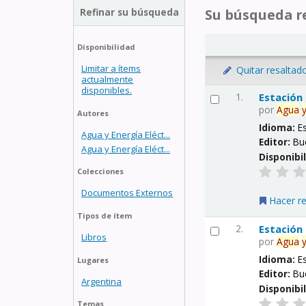
Refinar su búsqueda
Su búsqueda re
Disponibilidad
Limitar a ítems
Quitar resaltad
actualmente
disponibles.
1.
Estación
por
Agua
Autores
Idioma:
E
Agua y Energía Eléct...
Editor:
Bu
Agua y Energía Eléct...
Disponibi
Colecciones
Documentos Externos
Hacer r
Tipos de ítem
2.
Estación
Libros
por
Agua
Idioma:
E
Lugares
Editor:
Bu
Argentina
Disponibi
Temas