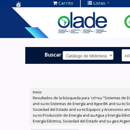
Carrito
Listas
Centro de
Documentación
OLADE -
Buscar
Inicio
›
Resultados de la búsqueda para 'ccl=su:"Sistemas de E
and su-to:Sistemas de Energía and itype:BK and su-to:Si
Sociedad del Estado and su-to:Equipos y Accesorios and
su-to:Producción de Energía and au:Agua y Energía Eléc
Energía Eléctrica, Sociedad del Estado and su-geo:Argent