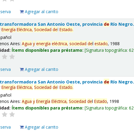
eserva
Agregar al carrito
 transformadora San Antonio Oeste, provincia
de
Río Negro
y
Energía
Eléctrica,
Sociedad
de
l
Estado
.
spañol
enos Aires:
Agua
y
energía
eléctrica,
sociedad
de
l
estado
, 1988
lidad:
Ítems disponibles para préstamo:
Signatura topográfica:
62
eserva
Agregar al carrito
 transformadora San Antonio Oeste, provincia
de
Río Negro
y
Energía
Eléctrica,
Sociedad
de
l
Estado
.
spañol
enos Aires:
Agua
y
Energía
Eléctrica,
Sociedad
de
l
Estado
, 1998
lidad:
Ítems disponibles para préstamo:
Signatura topográfica:
62
eserva
Agregar al carrito