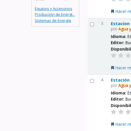
Equipos y Accesorios
Hacer r
Producción de Energí...
Sistemas de Energía
3.
Estacion
por
Agua
Idioma:
E
Editor:
Bu
Disponibi
Hacer r
4.
Estación
por
Agua
Idioma:
E
Editor:
Bu
Disponibi
Hacer r