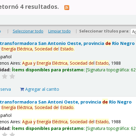
tornó 4 resultados.
|
Seleccionar todo
Limpiar todo
|
Seleccionar títulos para:
o
 transformadora San Antonio Oeste, provincia
de
Río Negro
y
Energía
Eléctrica,
Sociedad
de
l
Estado
.
spañol
enos Aires:
Agua
y
Energía
Eléctrica,
Sociedad
de
l
Estado
, 1988
lidad:
Ítems disponibles para préstamo:
Signatura topográfica:
62
eserva
Agregar al carrito
 transformadora San Antoni Oeste, provincia
de
Río Negro
y
Energía
Eléctrica,
Sociedad
de
l
Estado
.
spañol
enos Aires:
Agua
y
Energía
Eléctrica,
Sociedad
de
l
Estado
, 1988
lidad:
Ítems disponibles para préstamo:
Signatura topográfica:
62