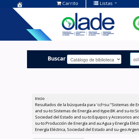
Carrito
Listas
Centro de
Documentación
OLADE -
Buscar
Inicio
›
Resultados de la búsqueda para 'ccl=su:"Sistemas de E
and su-to:Sistemas de Energía and itype:BK and su-to:Si
Sociedad del Estado and su-to:Equipos y Accesorios and
su-to:Producción de Energía and au:Agua y Energía Eléc
Energía Eléctrica, Sociedad del Estado and su-geo:Argent