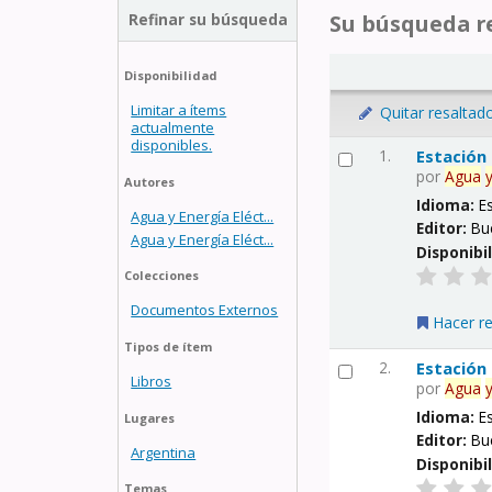
Refinar su búsqueda
Su búsqueda re
Disponibilidad
Limitar a ítems
Quitar resaltad
actualmente
disponibles.
1.
Estación
por
Agua
Autores
Idioma:
E
Agua y Energía Eléct...
Editor:
Bu
Agua y Energía Eléct...
Disponibi
Colecciones
Documentos Externos
Hacer r
Tipos de ítem
2.
Estación
Libros
por
Agua
Idioma:
E
Lugares
Editor:
Bu
Argentina
Disponibi
Temas