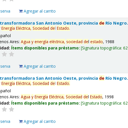
eserva
Agregar al carrito
 transformadora San Antonio Oeste, provincia
de
Río Negro
y
Energía
Eléctrica,
Sociedad
de
l
Estado
.
spañol
enos Aires:
Agua
y
energía
eléctrica,
sociedad
de
l
estado
, 1988
lidad:
Ítems disponibles para préstamo:
Signatura topográfica:
62
eserva
Agregar al carrito
 transformadora San Antonio Oeste, provincia
de
Río Negro
y
Energía
Eléctrica,
Sociedad
de
l
Estado
.
spañol
enos Aires:
Agua
y
Energía
Eléctrica,
Sociedad
de
l
Estado
, 1998
lidad:
Ítems disponibles para préstamo:
Signatura topográfica:
62
eserva
Agregar al carrito