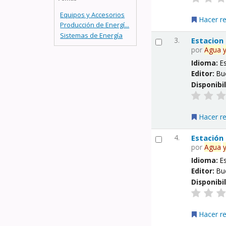
Equipos y Accesorios
Hacer r
Producción de Energí...
Sistemas de Energía
3.
Estacion
por
Agua
Idioma:
E
Editor:
Bu
Disponibi
Hacer r
4.
Estación
por
Agua
Idioma:
E
Editor:
Bu
Disponibi
Hacer r