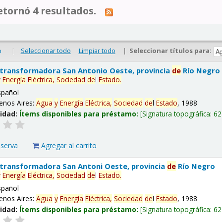
tornó 4 resultados.
|
Seleccionar todo
Limpiar todo
|
Seleccionar títulos para:
o
 transformadora San Antonio Oeste, provincia
de
Río Negro
y
Energía
Eléctrica,
Sociedad
de
l
Estado
.
spañol
enos Aires:
Agua
y
Energía
Eléctrica,
Sociedad
de
l
Estado
, 1988
lidad:
Ítems disponibles para préstamo:
Signatura topográfica:
62
eserva
Agregar al carrito
 transformadora San Antoni Oeste, provincia
de
Río Negro
y
Energía
Eléctrica,
Sociedad
de
l
Estado
.
spañol
enos Aires:
Agua
y
Energía
Eléctrica,
Sociedad
de
l
Estado
, 1988
lidad:
Ítems disponibles para préstamo:
Signatura topográfica:
62