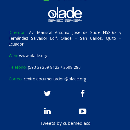
Dirección:
Av. Mariscal Antonio José de Sucre N58-63 y
Fernández Salvador Edif. Olade – San Carlos, Quito –
Ecuador.
Web:
www.olade.org
Teléfono:
(593 2) 259 8122 / 2598 280
Correo:
centro.documentacion@olade.org
Tweets by cubemediaco