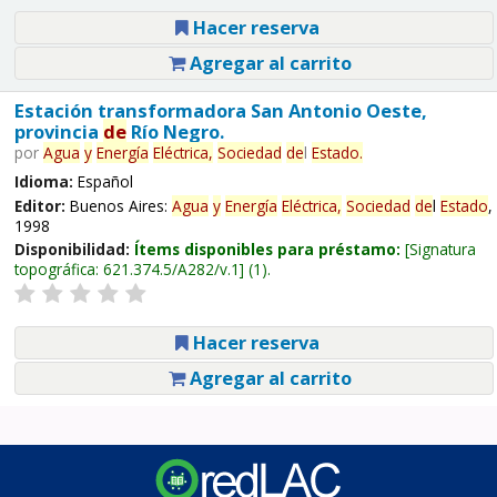
Hacer reserva
Agregar al carrito
Estación transformadora San Antonio Oeste,
provincia
de
Río Negro.
por
Agua
y
Energía
Eléctrica,
Sociedad
de
l
Estado
.
Idioma:
Español
Editor:
Buenos Aires:
Agua
y
Energía
Eléctrica,
Sociedad
de
l
Estado
,
1998
Disponibilidad:
Ítems disponibles para préstamo:
Signatura
topográfica:
621.374.5/A282/v.1
(1).
Hacer reserva
Agregar al carrito