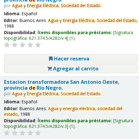
por
Agua
y
Energía
Eléctrica,
Sociedad
de
l
Estado
.
Idioma:
Español
Editor:
Buenos Aires:
Agua
y
Energía
Eléctrica,
Sociedad
de
l
Estado
,
1988
Disponibilidad:
Ítems disponibles para préstamo:
Signatura
topográfica:
621.374.5/A282/v.4
(1).
Hacer reserva
Agregar al carrito
Estacion transformadora San Antonio Oeste,
provincia
de
Río Negro.
por
Agua
y
Energía
Eléctrica,
Sociedad
de
l
Estado
.
Idioma:
Español
Editor:
Buenos Aires:
Agua
y
energía
eléctrica,
sociedad
de
l
estado
, 1988
Disponibilidad:
Ítems disponibles para préstamo:
Signatura
topográfica:
621.374.5/A282/v.3
(1).