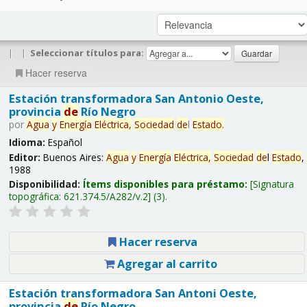
|
|
Seleccionar títulos para:
Hacer reserva
Estación transformadora San Antonio Oeste,
provincia
de
Río Negro
por
Agua
y
Energía
Eléctrica,
Sociedad
de
l
Estado
.
Idioma:
Español
Editor:
Buenos Aires:
Agua
y
Energía
Eléctrica,
Sociedad
de
l
Estado
,
1988
Disponibilidad:
Ítems disponibles para préstamo:
Signatura
topográfica:
621.374.5/A282/v.2
(3).
Hacer reserva
Agregar al carrito
Estación transformadora San Antoni Oeste,
provincia
de
Río Negro