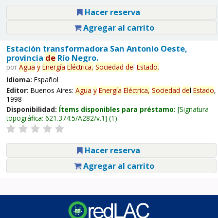
Hacer reserva
Agregar al carrito
Estación transformadora San Antonio Oeste,
provincia
de
Río Negro.
por
Agua
y
Energía
Eléctrica,
Sociedad
de
l
Estado
.
Idioma:
Español
Editor:
Buenos Aires:
Agua
y
Energía
Eléctrica,
Sociedad
de
l
Estado
,
1998
Disponibilidad:
Ítems disponibles para préstamo:
Signatura
topográfica:
621.374.5/A282/v.1
(1).
Hacer reserva
Agregar al carrito