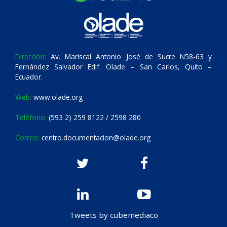
Dirección:
Av. Mariscal Antonio José de Sucre N58-63 y
Fernández Salvador Edif. Olade – San Carlos, Quito –
Ecuador.
Web:
www.olade.org
Teléfono:
(593 2) 259 8122 / 2598 280
Correo:
centro.documentacion@olade.org
Tweets by cubemediaco