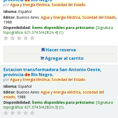
por
Agua
y
Energía
Eléctrica,
Sociedad
de
l
Estado
.
Idioma:
Español
Editor:
Buenos Aires:
Agua
y
Energía
Eléctrica,
Sociedad
de
l
Estado
,
1988
Disponibilidad:
Ítems disponibles para préstamo:
Signatura
topográfica:
621.374.5/A282/v.4
(1).
Hacer reserva
Agregar al carrito
Estacion transformadora San Antonio Oeste,
provincia
de
Río Negro.
por
Agua
y
Energía
Eléctrica,
Sociedad
de
l
Estado
.
Idioma:
Español
Editor:
Buenos Aires:
Agua
y
energía
eléctrica,
sociedad
de
l
estado
, 1988
Disponibilidad:
Ítems disponibles para préstamo:
Signatura
topográfica:
621.374.5/A282/v.3
(1).