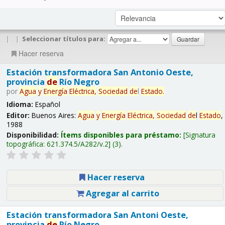
|
|
Seleccionar títulos para:
Hacer reserva
Estación transformadora San Antonio Oeste,
provincia
de
Río Negro
por
Agua
y
Energía
Eléctrica,
Sociedad
de
l
Estado
.
Idioma:
Español
Editor:
Buenos Aires:
Agua
y
Energía
Eléctrica,
Sociedad
de
l
Estado
,
1988
Disponibilidad:
Ítems disponibles para préstamo:
Signatura
topográfica:
621.374.5/A282/v.2
(3).
Hacer reserva
Agregar al carrito
Estación transformadora San Antoni Oeste,
provincia
de
Río Negro