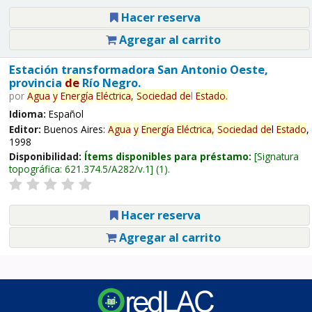
Hacer reserva
Agregar al carrito
Estación transformadora San Antonio Oeste,
provincia
de
Río Negro.
por
Agua
y
Energía
Eléctrica,
Sociedad
de
l
Estado
.
Idioma:
Español
Editor:
Buenos Aires:
Agua
y
Energía
Eléctrica,
Sociedad
de
l
Estado
,
1998
Disponibilidad:
Ítems disponibles para préstamo:
Signatura
topográfica:
621.374.5/A282/v.1
(1).
Hacer reserva
Agregar al carrito