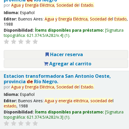
por
Agua
y
Energía
Eléctrica,
Sociedad
de
l
Estado
.
Idioma:
Español
Editor:
Buenos Aires:
Agua
y
Energía
Eléctrica,
Sociedad
de
l
Estado
,
1988
Disponibilidad:
Ítems disponibles para préstamo:
Signatura
topográfica:
621.374.5/A282/v.4
(1).
Hacer reserva
Agregar al carrito
Estacion transformadora San Antonio Oeste,
provincia
de
Río Negro.
por
Agua
y
Energía
Eléctrica,
Sociedad
de
l
Estado
.
Idioma:
Español
Editor:
Buenos Aires:
Agua
y
energía
eléctrica,
sociedad
de
l
estado
, 1988
Disponibilidad:
Ítems disponibles para préstamo:
Signatura
topográfica:
621.374.5/A282/v.3
(1).