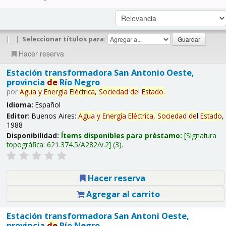
|
|
Seleccionar títulos para:
Hacer reserva
Estación transformadora San Antonio Oeste,
provincia
de
Río Negro
por
Agua
y
Energía
Eléctrica,
Sociedad
de
l
Estado
.
Idioma:
Español
Editor:
Buenos Aires:
Agua
y
Energía
Eléctrica,
Sociedad
de
l
Estado
,
1988
Disponibilidad:
Ítems disponibles para préstamo:
Signatura
topográfica:
621.374.5/A282/v.2
(3).
Hacer reserva
Agregar al carrito
Estación transformadora San Antoni Oeste,
provincia
de
Río Negro