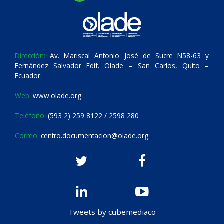
Dirección:
Av. Mariscal Antonio José de Sucre N58-63 y
Fernández Salvador Edif. Olade – San Carlos, Quito –
Ecuador.
Web:
www.olade.org
Teléfono:
(593 2) 259 8122 / 2598 280
Correo:
centro.documentacion@olade.org
Tweets by cubemediaco