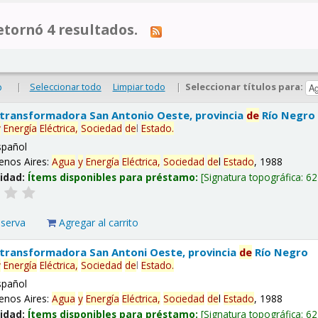
tornó 4 resultados.
|
Seleccionar todo
Limpiar todo
|
Seleccionar títulos para:
o
 transformadora San Antonio Oeste, provincia
de
Río Negro
y
Energía
Eléctrica,
Sociedad
de
l
Estado
.
spañol
enos Aires:
Agua
y
Energía
Eléctrica,
Sociedad
de
l
Estado
, 1988
lidad:
Ítems disponibles para préstamo:
Signatura topográfica:
62
eserva
Agregar al carrito
 transformadora San Antoni Oeste, provincia
de
Río Negro
y
Energía
Eléctrica,
Sociedad
de
l
Estado
.
spañol
enos Aires:
Agua
y
Energía
Eléctrica,
Sociedad
de
l
Estado
, 1988
lidad:
Ítems disponibles para préstamo:
Signatura topográfica:
62