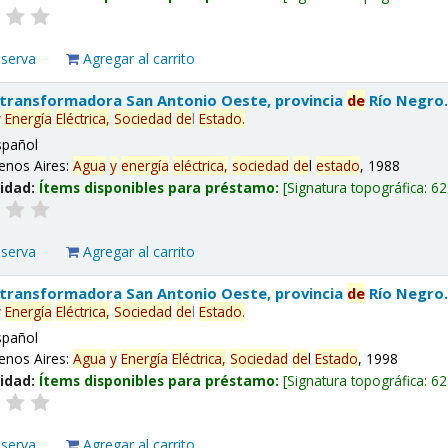
eserva
Agregar al carrito
 transformadora San Antonio Oeste, provincia
de
Río Negro
y
Energía
Eléctrica,
Sociedad
de
l
Estado
.
spañol
enos Aires:
Agua
y
energía
eléctrica,
sociedad
de
l
estado
, 1988
lidad:
Ítems disponibles para préstamo:
Signatura topográfica:
62
eserva
Agregar al carrito
 transformadora San Antonio Oeste, provincia
de
Río Negro
y
Energía
Eléctrica,
Sociedad
de
l
Estado
.
spañol
enos Aires:
Agua
y
Energía
Eléctrica,
Sociedad
de
l
Estado
, 1998
lidad:
Ítems disponibles para préstamo:
Signatura topográfica:
62
eserva
Agregar al carrito