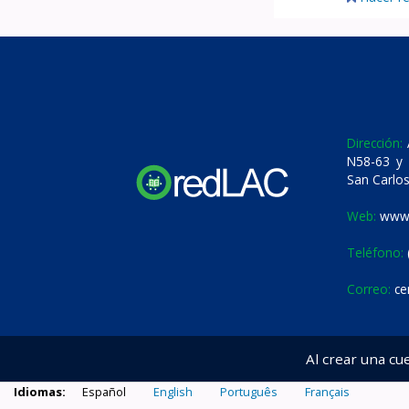
Dirección:
A
N58-63 y 
San Carlos
Web:
www.
Teléfono:
Correo:
ce
Al crear una cu
Idiomas:
Español
English
Português
Français