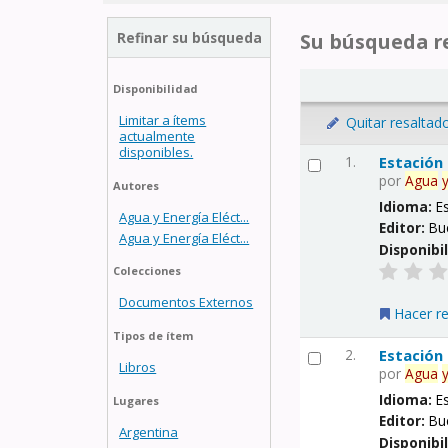
Refinar su búsqueda
Su búsqueda re
Disponibilidad
Limitar a ítems
Quitar resaltad
actualmente
disponibles.
1.
Estación
por
Agua
Autores
Idioma:
E
Agua y Energía Eléct...
Editor:
Bu
Agua y Energía Eléct...
Disponibi
Colecciones
Documentos Externos
Hacer r
Tipos de ítem
2.
Estación
Libros
por
Agua
Idioma:
E
Lugares
Editor:
Bu
Argentina
Disponibi