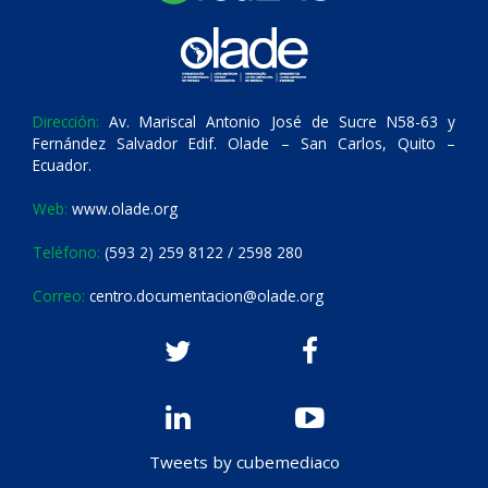
Dirección:
Av. Mariscal Antonio José de Sucre N58-63 y
Fernández Salvador Edif. Olade – San Carlos, Quito –
Ecuador.
Web:
www.olade.org
Teléfono:
(593 2) 259 8122 / 2598 280
Correo:
centro.documentacion@olade.org
Tweets by cubemediaco