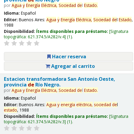
por
Agua
y
Energía
Eléctrica,
Sociedad
de
l
Estado
.
Idioma:
Español
Editor:
Buenos Aires:
Agua
y
Energía
Eléctrica,
Sociedad
de
l
Estado
,
1988
Disponibilidad:
Ítems disponibles para préstamo:
Signatura
topográfica:
621.374.5/A282/v.4
(1).
Hacer reserva
Agregar al carrito
Estacion transformadora San Antonio Oeste,
provincia
de
Río Negro.
por
Agua
y
Energía
Eléctrica,
Sociedad
de
l
Estado
.
Idioma:
Español
Editor:
Buenos Aires:
Agua
y
energía
eléctrica,
sociedad
de
l
estado
, 1988
Disponibilidad:
Ítems disponibles para préstamo:
Signatura
topográfica:
621.374.5/A282/v.3
(1).