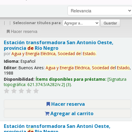
|
|
Seleccionar títulos para:
Hacer reserva
Estación transformadora San Antonio Oeste,
provincia
de
Río Negro
por
Agua
y
Energía
Eléctrica,
Sociedad
de
l
Estado
.
Idioma:
Español
Editor:
Buenos Aires:
Agua
y
Energía
Eléctrica,
Sociedad
de
l
Estado
,
1988
Disponibilidad:
Ítems disponibles para préstamo:
Signatura
topográfica:
621.374.5/A282/v.2
(3).
Hacer reserva
Agregar al carrito
Estación transformadora San Antoni Oeste,
provincia
de
Río Negro