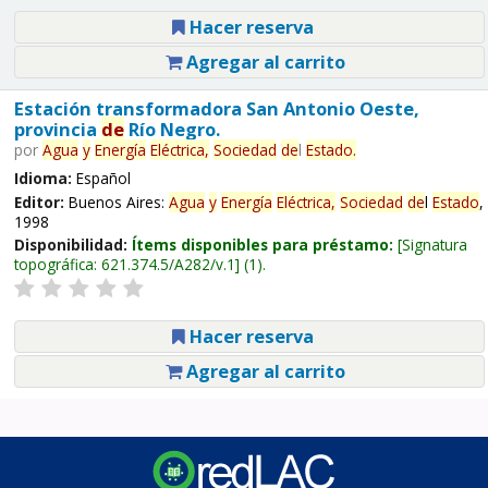
Hacer reserva
Agregar al carrito
Estación transformadora San Antonio Oeste,
provincia
de
Río Negro.
por
Agua
y
Energía
Eléctrica,
Sociedad
de
l
Estado
.
Idioma:
Español
Editor:
Buenos Aires:
Agua
y
Energía
Eléctrica,
Sociedad
de
l
Estado
,
1998
Disponibilidad:
Ítems disponibles para préstamo:
Signatura
topográfica:
621.374.5/A282/v.1
(1).
Hacer reserva
Agregar al carrito