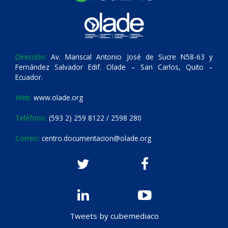
Dirección:
Av. Mariscal Antonio José de Sucre N58-63 y
Fernández Salvador Edif. Olade – San Carlos, Quito –
Ecuador.
Web:
www.olade.org
Teléfono:
(593 2) 259 8122 / 2598 280
Correo:
centro.documentacion@olade.org
Tweets by cubemediaco