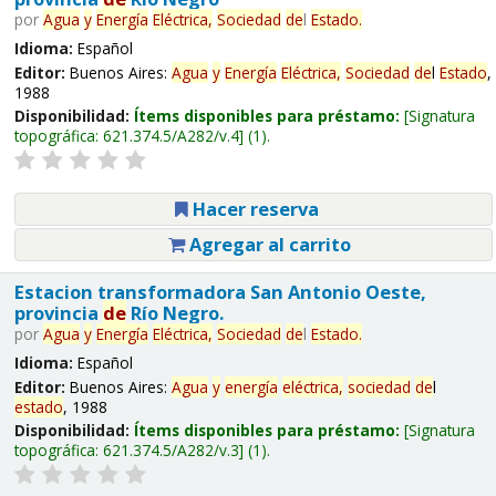
por
Agua
y
Energía
Eléctrica,
Sociedad
de
l
Estado
.
Idioma:
Español
Editor:
Buenos Aires:
Agua
y
Energía
Eléctrica,
Sociedad
de
l
Estado
,
1988
Disponibilidad:
Ítems disponibles para préstamo:
Signatura
topográfica:
621.374.5/A282/v.4
(1).
Hacer reserva
Agregar al carrito
Estacion transformadora San Antonio Oeste,
provincia
de
Río Negro.
por
Agua
y
Energía
Eléctrica,
Sociedad
de
l
Estado
.
Idioma:
Español
Editor:
Buenos Aires:
Agua
y
energía
eléctrica,
sociedad
de
l
estado
, 1988
Disponibilidad:
Ítems disponibles para préstamo:
Signatura
topográfica:
621.374.5/A282/v.3
(1).