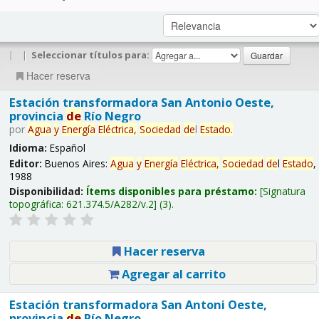
|
|
Seleccionar títulos para:
Hacer reserva
Estación transformadora San Antonio Oeste,
provincia
de
Río Negro
por
Agua
y
Energía
Eléctrica,
Sociedad
de
l
Estado
.
Idioma:
Español
Editor:
Buenos Aires:
Agua
y
Energía
Eléctrica,
Sociedad
de
l
Estado
,
1988
Disponibilidad:
Ítems disponibles para préstamo:
Signatura
topográfica:
621.374.5/A282/v.2
(3).
Hacer reserva
Agregar al carrito
Estación transformadora San Antoni Oeste,
provincia
de
Río Negro