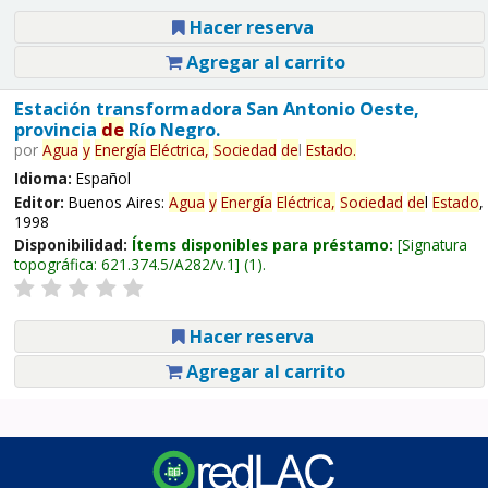
Hacer reserva
Agregar al carrito
Estación transformadora San Antonio Oeste,
provincia
de
Río Negro.
por
Agua
y
Energía
Eléctrica,
Sociedad
de
l
Estado
.
Idioma:
Español
Editor:
Buenos Aires:
Agua
y
Energía
Eléctrica,
Sociedad
de
l
Estado
,
1998
Disponibilidad:
Ítems disponibles para préstamo:
Signatura
topográfica:
621.374.5/A282/v.1
(1).
Hacer reserva
Agregar al carrito