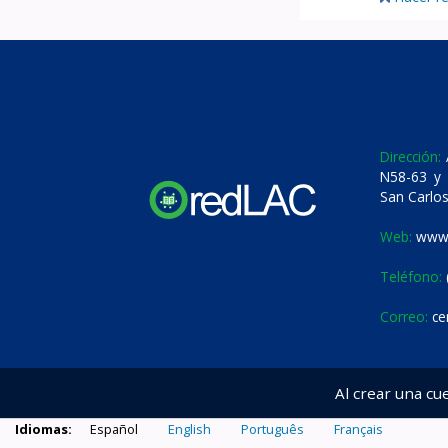
Dirección:
A
N58-63 y 
San Carlos
Web:
www.
Teléfono:
Correo:
ce
Al crear una cu
Idiomas:
Español
English
Português
Français