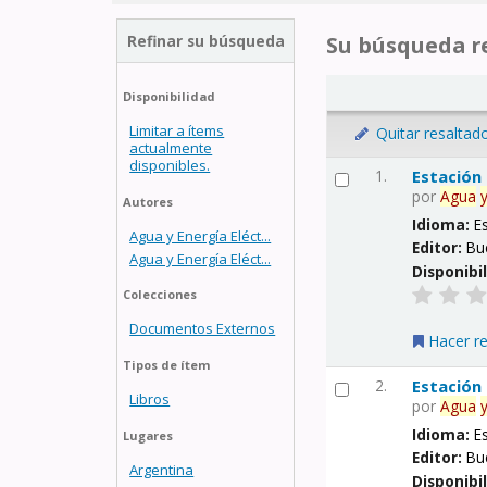
Refinar su búsqueda
Su búsqueda re
Disponibilidad
Limitar a ítems
Quitar resaltad
actualmente
disponibles.
1.
Estación
por
Agua
Autores
Idioma:
E
Agua y Energía Eléct...
Editor:
Bu
Agua y Energía Eléct...
Disponibi
Colecciones
Documentos Externos
Hacer r
Tipos de ítem
2.
Estación
Libros
por
Agua
Idioma:
E
Lugares
Editor:
Bu
Argentina
Disponibi