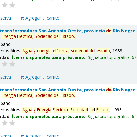
eserva
Agregar al carrito
 transformadora San Antonio Oeste, provincia
de
Río Negro
y
Energía
Eléctrica,
Sociedad
de
l
Estado
.
spañol
enos Aires:
Agua
y
energía
eléctrica,
sociedad
de
l
estado
, 1988
lidad:
Ítems disponibles para préstamo:
Signatura topográfica:
62
eserva
Agregar al carrito
 transformadora San Antonio Oeste, provincia
de
Río Negro
y
Energía
Eléctrica,
Sociedad
de
l
Estado
.
spañol
enos Aires:
Agua
y
Energía
Eléctrica,
Sociedad
de
l
Estado
, 1998
lidad:
Ítems disponibles para préstamo:
Signatura topográfica:
62
eserva
Agregar al carrito