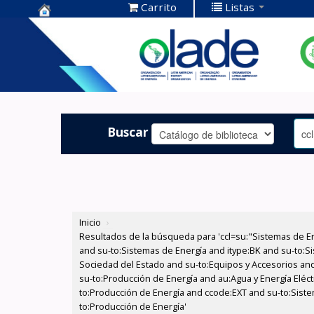
Carrito
Listas
Centro de
Documentación
OLADE -
Buscar
Inicio
›
Resultados de la búsqueda para 'ccl=su:"Sistemas de E
and su-to:Sistemas de Energía and itype:BK and su-to:Si
Sociedad del Estado and su-to:Equipos y Accesorios and
su-to:Producción de Energía and au:Agua y Energía Eléct
to:Producción de Energía and ccode:EXT and su-to:Siste
to:Producción de Energía'