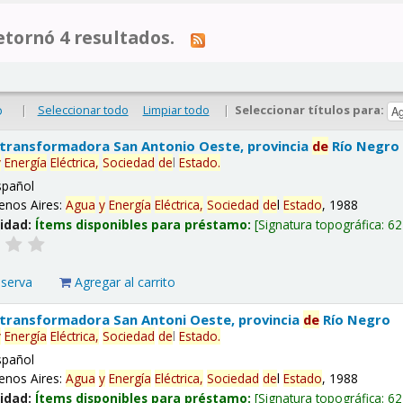
tornó 4 resultados.
|
Seleccionar todo
Limpiar todo
|
Seleccionar títulos para:
o
 transformadora San Antonio Oeste, provincia
de
Río Negro
y
Energía
Eléctrica,
Sociedad
de
l
Estado
.
spañol
enos Aires:
Agua
y
Energía
Eléctrica,
Sociedad
de
l
Estado
, 1988
lidad:
Ítems disponibles para préstamo:
Signatura topográfica:
62
eserva
Agregar al carrito
 transformadora San Antoni Oeste, provincia
de
Río Negro
y
Energía
Eléctrica,
Sociedad
de
l
Estado
.
spañol
enos Aires:
Agua
y
Energía
Eléctrica,
Sociedad
de
l
Estado
, 1988
lidad:
Ítems disponibles para préstamo:
Signatura topográfica:
62