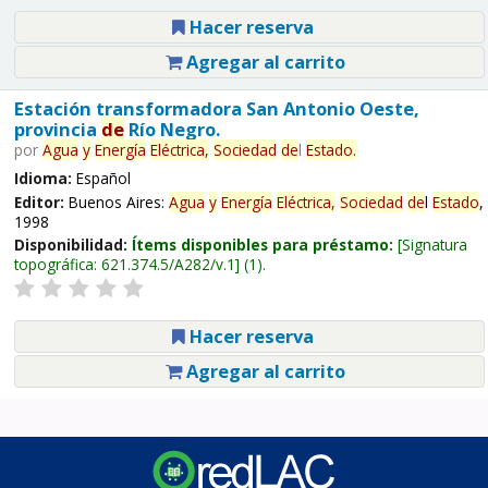
Hacer reserva
Agregar al carrito
Estación transformadora San Antonio Oeste,
provincia
de
Río Negro.
por
Agua
y
Energía
Eléctrica,
Sociedad
de
l
Estado
.
Idioma:
Español
Editor:
Buenos Aires:
Agua
y
Energía
Eléctrica,
Sociedad
de
l
Estado
,
1998
Disponibilidad:
Ítems disponibles para préstamo:
Signatura
topográfica:
621.374.5/A282/v.1
(1).
Hacer reserva
Agregar al carrito