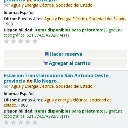
por
Agua
y
Energía
Eléctrica,
Sociedad
de
l
Estado
.
Idioma:
Español
Editor:
Buenos Aires:
Agua
y
Energía
Eléctrica,
Sociedad
de
l
Estado
,
1988
Disponibilidad:
Ítems disponibles para préstamo:
Signatura
topográfica:
621.374.5/A282/v.4
(1).
Hacer reserva
Agregar al carrito
Estacion transformadora San Antonio Oeste,
provincia
de
Río Negro.
por
Agua
y
Energía
Eléctrica,
Sociedad
de
l
Estado
.
Idioma:
Español
Editor:
Buenos Aires:
Agua
y
energía
eléctrica,
sociedad
de
l
estado
, 1988
Disponibilidad:
Ítems disponibles para préstamo:
Signatura
topográfica:
621.374.5/A282/v.3
(1).