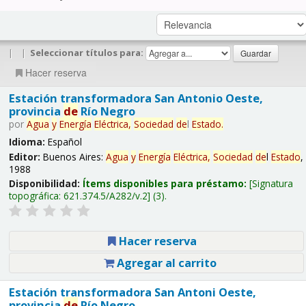
|
|
Seleccionar títulos para:
Hacer reserva
Estación transformadora San Antonio Oeste,
provincia
de
Río Negro
por
Agua
y
Energía
Eléctrica,
Sociedad
de
l
Estado
.
Idioma:
Español
Editor:
Buenos Aires:
Agua
y
Energía
Eléctrica,
Sociedad
de
l
Estado
,
1988
Disponibilidad:
Ítems disponibles para préstamo:
Signatura
topográfica:
621.374.5/A282/v.2
(3).
Hacer reserva
Agregar al carrito
Estación transformadora San Antoni Oeste,
provincia
de
Río Negro