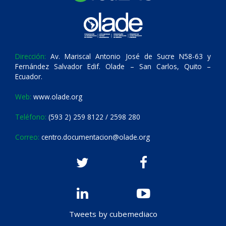
Dirección:
Av. Mariscal Antonio José de Sucre N58-63 y
Fernández Salvador Edif. Olade – San Carlos, Quito –
Ecuador.
Web:
www.olade.org
Teléfono:
(593 2) 259 8122 / 2598 280
Correo:
centro.documentacion@olade.org
Tweets by cubemediaco