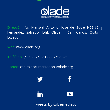
Dirección:
Av. Mariscal Antonio José de Sucre N58-63 y
Fernández Salvador Edif. Olade – San Carlos, Quito –
Ecuador.
Web:
www.olade.org
Teléfono:
(593 2) 259 8122 / 2598 280
Correo:
centro.documentacion@olade.org
Tweets by cubemediaco