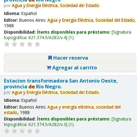
por
Agua
y
Energía
Eléctrica,
Sociedad
de
l
Estado
.
Idioma:
Español
Editor:
Buenos Aires:
Agua
y
Energía
Eléctrica,
Sociedad
de
l
Estado
,
1988
Disponibilidad:
Ítems disponibles para préstamo:
Signatura
topográfica:
621.374.5/A282/v.4
(1).
Hacer reserva
Agregar al carrito
Estacion transformadora San Antonio Oeste,
provincia
de
Río Negro.
por
Agua
y
Energía
Eléctrica,
Sociedad
de
l
Estado
.
Idioma:
Español
Editor:
Buenos Aires:
Agua
y
energía
eléctrica,
sociedad
de
l
estado
, 1988
Disponibilidad:
Ítems disponibles para préstamo:
Signatura
topográfica:
621.374.5/A282/v.3
(1).