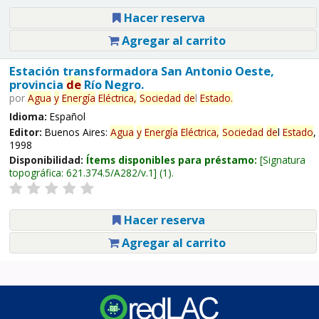
Hacer reserva
Agregar al carrito
Estación transformadora San Antonio Oeste,
provincia
de
Río Negro.
por
Agua
y
Energía
Eléctrica,
Sociedad
de
l
Estado
.
Idioma:
Español
Editor:
Buenos Aires:
Agua
y
Energía
Eléctrica,
Sociedad
de
l
Estado
,
1998
Disponibilidad:
Ítems disponibles para préstamo:
Signatura
topográfica:
621.374.5/A282/v.1
(1).
Hacer reserva
Agregar al carrito