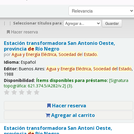
|
|
Seleccionar títulos para:
Hacer reserva
Estación transformadora San Antonio Oeste,
provincia
de
Río Negro
por
Agua
y
Energía
Eléctrica,
Sociedad
de
l
Estado
.
Idioma:
Español
Editor:
Buenos Aires:
Agua
y
Energía
Eléctrica,
Sociedad
de
l
Estado
,
1988
Disponibilidad:
Ítems disponibles para préstamo:
Signatura
topográfica:
621.374.5/A282/v.2
(3).
Hacer reserva
Agregar al carrito
Estación transformadora San Antoni Oeste,
provincia
de
Río Negro