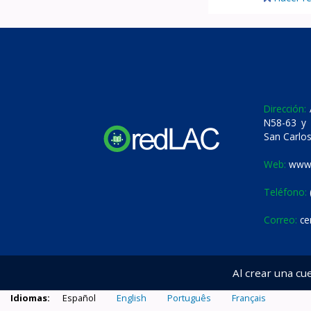
Dirección:
A
N58-63 y 
San Carlos
Web:
www.
Teléfono:
Correo:
ce
Al crear una cu
Idiomas:
Español
English
Português
Français