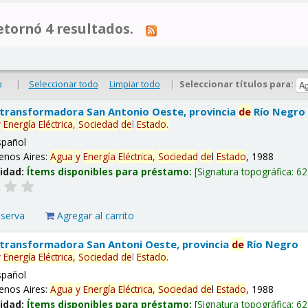
tornó 4 resultados.
|
Seleccionar todo
Limpiar todo
|
Seleccionar títulos para:
o
 transformadora San Antonio Oeste, provincia
de
Río Negro
y
Energía
Eléctrica,
Sociedad
de
l
Estado
.
spañol
enos Aires:
Agua
y
Energía
Eléctrica,
Sociedad
de
l
Estado
, 1988
lidad:
Ítems disponibles para préstamo:
Signatura topográfica:
62
eserva
Agregar al carrito
 transformadora San Antoni Oeste, provincia
de
Río Negro
y
Energía
Eléctrica,
Sociedad
de
l
Estado
.
spañol
enos Aires:
Agua
y
Energía
Eléctrica,
Sociedad
de
l
Estado
, 1988
lidad:
Ítems disponibles para préstamo:
Signatura topográfica:
62