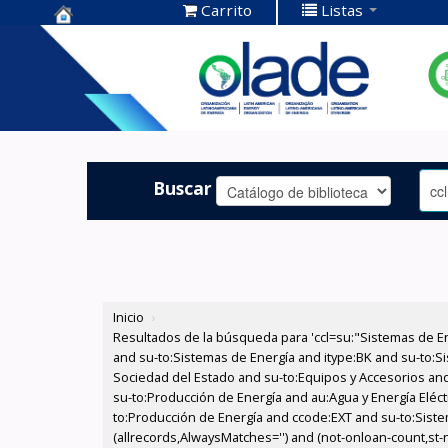
Carrito
Listas
Centro de
Documentación
OLADE -
Buscar
Inicio
›
Resultados de la búsqueda para 'ccl=su:"Sistemas de E
and su-to:Sistemas de Energía and itype:BK and su-to:Si
Sociedad del Estado and su-to:Equipos y Accesorios and
su-to:Producción de Energía and au:Agua y Energía Eléct
to:Producción de Energía and ccode:EXT and su-to:Siste
(allrecords,AlwaysMatches='') and (not-onloan-count,st-nu