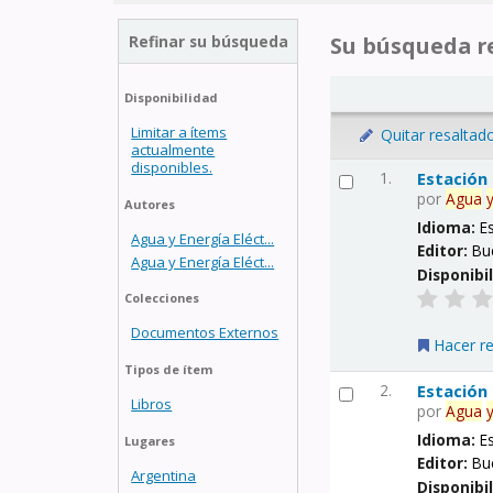
Refinar su búsqueda
Su búsqueda re
Disponibilidad
Limitar a ítems
Quitar resaltad
actualmente
disponibles.
1.
Estación
por
Agua
Autores
Idioma:
E
Agua y Energía Eléct...
Editor:
Bu
Agua y Energía Eléct...
Disponibi
Colecciones
Documentos Externos
Hacer r
Tipos de ítem
2.
Estación
Libros
por
Agua
Idioma:
E
Lugares
Editor:
Bu
Argentina
Disponibi