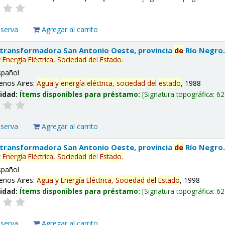
eserva
Agregar al carrito
 transformadora San Antonio Oeste, provincia
de
Río Negro
y
Energía
Eléctrica,
Sociedad
de
l
Estado
.
spañol
enos Aires:
Agua
y
energía
eléctrica,
sociedad
de
l
estado
, 1988
lidad:
Ítems disponibles para préstamo:
Signatura topográfica:
62
eserva
Agregar al carrito
 transformadora San Antonio Oeste, provincia
de
Río Negro
y
Energía
Eléctrica,
Sociedad
de
l
Estado
.
spañol
enos Aires:
Agua
y
Energía
Eléctrica,
Sociedad
de
l
Estado
, 1998
lidad:
Ítems disponibles para préstamo:
Signatura topográfica:
62
eserva
Agregar al carrito