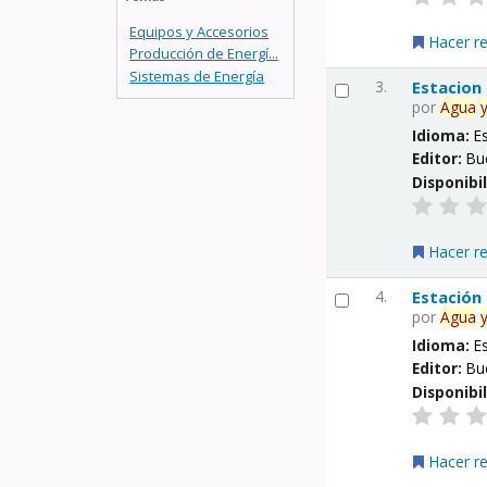
Equipos y Accesorios
Hacer r
Producción de Energí...
Sistemas de Energía
3.
Estacion
por
Agua
Idioma:
E
Editor:
Bu
Disponibi
Hacer r
4.
Estación
por
Agua
Idioma:
E
Editor:
Bu
Disponibi
Hacer r