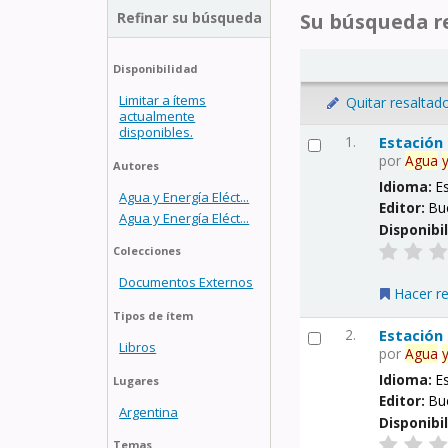
Refinar su búsqueda
Su búsqueda re
Disponibilidad
Limitar a ítems
Quitar resaltad
actualmente
disponibles.
1.
Estación
por
Agua
Autores
Idioma:
E
Agua y Energía Eléct...
Editor:
Bu
Agua y Energía Eléct...
Disponibi
Colecciones
Documentos Externos
Hacer r
Tipos de ítem
2.
Estación
Libros
por
Agua
Idioma:
E
Lugares
Editor:
Bu
Argentina
Disponibi
Temas