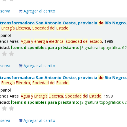
eserva
Agregar al carrito
 transformadora San Antonio Oeste, provincia
de
Río Negro
y
Energía
Eléctrica,
Sociedad
de
l
Estado
.
spañol
enos Aires:
Agua
y
energía
eléctrica,
sociedad
de
l
estado
, 1988
lidad:
Ítems disponibles para préstamo:
Signatura topográfica:
62
eserva
Agregar al carrito
 transformadora San Antonio Oeste, provincia
de
Río Negro
y
Energía
Eléctrica,
Sociedad
de
l
Estado
.
spañol
enos Aires:
Agua
y
Energía
Eléctrica,
Sociedad
de
l
Estado
, 1998
lidad:
Ítems disponibles para préstamo:
Signatura topográfica:
62
eserva
Agregar al carrito