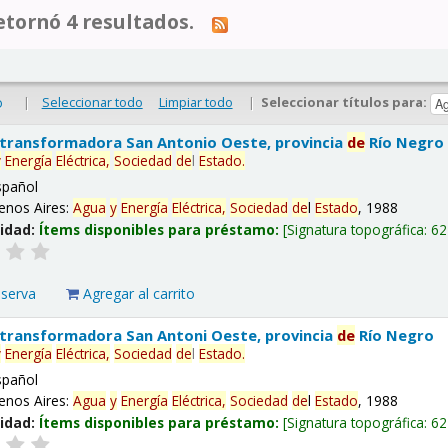
tornó 4 resultados.
|
Seleccionar todo
Limpiar todo
|
Seleccionar títulos para:
o
 transformadora San Antonio Oeste, provincia
de
Río Negro
y
Energía
Eléctrica,
Sociedad
de
l
Estado
.
spañol
enos Aires:
Agua
y
Energía
Eléctrica,
Sociedad
de
l
Estado
, 1988
lidad:
Ítems disponibles para préstamo:
Signatura topográfica:
62
eserva
Agregar al carrito
 transformadora San Antoni Oeste, provincia
de
Río Negro
y
Energía
Eléctrica,
Sociedad
de
l
Estado
.
spañol
enos Aires:
Agua
y
Energía
Eléctrica,
Sociedad
de
l
Estado
, 1988
lidad:
Ítems disponibles para préstamo:
Signatura topográfica:
62