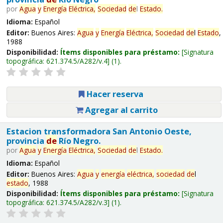
por
Agua
y
Energía
Eléctrica,
Sociedad
de
l
Estado
.
Idioma:
Español
Editor:
Buenos Aires:
Agua
y
Energía
Eléctrica,
Sociedad
de
l
Estado
,
1988
Disponibilidad:
Ítems disponibles para préstamo:
Signatura
topográfica:
621.374.5/A282/v.4
(1).
Hacer reserva
Agregar al carrito
Estacion transformadora San Antonio Oeste,
provincia
de
Río Negro.
por
Agua
y
Energía
Eléctrica,
Sociedad
de
l
Estado
.
Idioma:
Español
Editor:
Buenos Aires:
Agua
y
energía
eléctrica,
sociedad
de
l
estado
, 1988
Disponibilidad:
Ítems disponibles para préstamo:
Signatura
topográfica:
621.374.5/A282/v.3
(1).