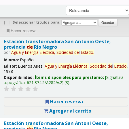
|
|
Seleccionar títulos para:
Hacer reserva
Estación transformadora San Antonio Oeste,
provincia
de
Río Negro
por
Agua
y
Energía
Eléctrica,
Sociedad
de
l
Estado
.
Idioma:
Español
Editor:
Buenos Aires:
Agua
y
Energía
Eléctrica,
Sociedad
de
l
Estado
,
1988
Disponibilidad:
Ítems disponibles para préstamo:
Signatura
topográfica:
621.374.5/A282/v.2
(3).
Hacer reserva
Agregar al carrito
Estación transformadora San Antoni Oeste,
provincia
de
Río Negro