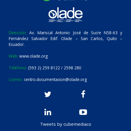
Dirección:
Av. Mariscal Antonio José de Sucre N58-63 y
Fernández Salvador Edif. Olade – San Carlos, Quito –
Ecuador.
Web:
www.olade.org
Teléfono:
(593 2) 259 8122 / 2598 280
Correo:
centro.documentacion@olade.org
Tweets by cubemediaco