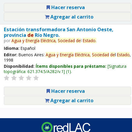
Hacer reserva
Agregar al carrito
Estación transformadora San Antonio Oeste,
provincia
de
Río Negro.
por
Agua
y
Energía
Eléctrica,
Sociedad
de
l
Estado
.
Idioma:
Español
Editor:
Buenos Aires:
Agua
y
Energía
Eléctrica,
Sociedad
de
l
Estado
,
1998
Disponibilidad:
Ítems disponibles para préstamo:
Signatura
topográfica:
621.374.5/A282/v.1
(1).
Hacer reserva
Agregar al carrito