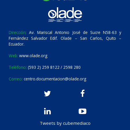
Dirección:
Av. Mariscal Antonio José de Sucre N58-63 y
Fernández Salvador Edif. Olade – San Carlos, Quito –
Ecuador.
Web:
www.olade.org
Teléfono:
(593 2) 259 8122 / 2598 280
Correo:
centro.documentacion@olade.org
Tweets by cubemediaco