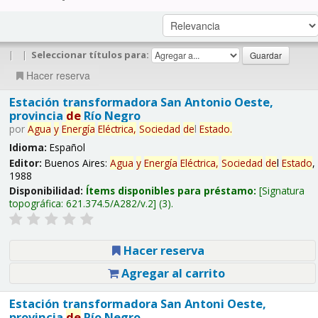
|
|
Seleccionar títulos para:
Hacer reserva
Estación transformadora San Antonio Oeste,
provincia
de
Río Negro
por
Agua
y
Energía
Eléctrica,
Sociedad
de
l
Estado
.
Idioma:
Español
Editor:
Buenos Aires:
Agua
y
Energía
Eléctrica,
Sociedad
de
l
Estado
,
1988
Disponibilidad:
Ítems disponibles para préstamo:
Signatura
topográfica:
621.374.5/A282/v.2
(3).
Hacer reserva
Agregar al carrito
Estación transformadora San Antoni Oeste,
provincia
de
Río Negro