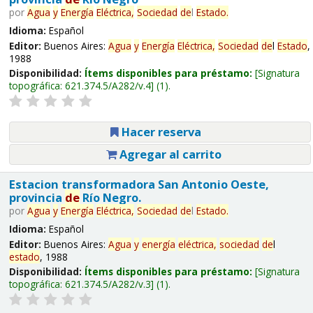
por
Agua
y
Energía
Eléctrica,
Sociedad
de
l
Estado
.
Idioma:
Español
Editor:
Buenos Aires:
Agua
y
Energía
Eléctrica,
Sociedad
de
l
Estado
,
1988
Disponibilidad:
Ítems disponibles para préstamo:
Signatura
topográfica:
621.374.5/A282/v.4
(1).
Hacer reserva
Agregar al carrito
Estacion transformadora San Antonio Oeste,
provincia
de
Río Negro.
por
Agua
y
Energía
Eléctrica,
Sociedad
de
l
Estado
.
Idioma:
Español
Editor:
Buenos Aires:
Agua
y
energía
eléctrica,
sociedad
de
l
estado
, 1988
Disponibilidad:
Ítems disponibles para préstamo:
Signatura
topográfica:
621.374.5/A282/v.3
(1).