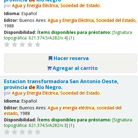
por
Agua
y
Energía
Eléctrica,
Sociedad
de
l
Estado
.
Idioma:
Español
Editor:
Buenos Aires:
Agua
y
Energía
Eléctrica,
Sociedad
de
l
Estado
,
1988
Disponibilidad:
Ítems disponibles para préstamo:
Signatura
topográfica:
621.374.5/A282/v.4
(1).
Hacer reserva
Agregar al carrito
Estacion transformadora San Antonio Oeste,
provincia
de
Río Negro.
por
Agua
y
Energía
Eléctrica,
Sociedad
de
l
Estado
.
Idioma:
Español
Editor:
Buenos Aires:
Agua
y
energía
eléctrica,
sociedad
de
l
estado
, 1988
Disponibilidad:
Ítems disponibles para préstamo:
Signatura
topográfica:
621.374.5/A282/v.3
(1).