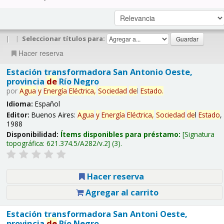
|
|
Seleccionar títulos para:
Hacer reserva
Estación transformadora San Antonio Oeste,
provincia
de
Río Negro
por
Agua
y
Energía
Eléctrica,
Sociedad
de
l
Estado
.
Idioma:
Español
Editor:
Buenos Aires:
Agua
y
Energía
Eléctrica,
Sociedad
de
l
Estado
,
1988
Disponibilidad:
Ítems disponibles para préstamo:
Signatura
topográfica:
621.374.5/A282/v.2
(3).
Hacer reserva
Agregar al carrito
Estación transformadora San Antoni Oeste,
provincia
de
Río Negro