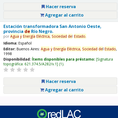
Hacer reserva
Agregar al carrito
Estación transformadora San Antonio Oeste,
provincia
de
Río Negro.
por
Agua
y
Energía
Eléctrica,
Sociedad
de
l
Estado
.
Idioma:
Español
Editor:
Buenos Aires:
Agua
y
Energía
Eléctrica,
Sociedad
de
l
Estado
,
1998
Disponibilidad:
Ítems disponibles para préstamo:
Signatura
topográfica:
621.374.5/A282/v.1
(1).
Hacer reserva
Agregar al carrito