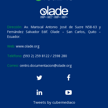
Dirección:
Av. Mariscal Antonio José de Sucre N58-63 y
Fernández Salvador Edif. Olade – San Carlos, Quito –
Ecuador.
Web:
www.olade.org
Teléfono:
(593 2) 259 8122 / 2598 280
Correo:
centro.documentacion@olade.org
Tweets by cubemediaco