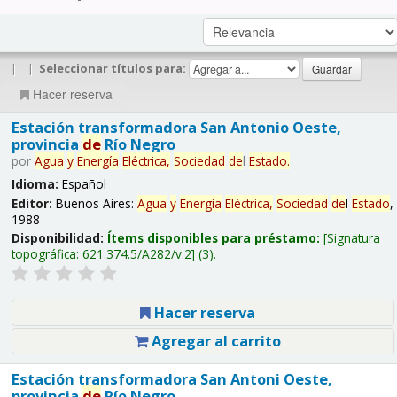
|
|
Seleccionar títulos para:
Hacer reserva
Estación transformadora San Antonio Oeste,
provincia
de
Río Negro
por
Agua
y
Energía
Eléctrica,
Sociedad
de
l
Estado
.
Idioma:
Español
Editor:
Buenos Aires:
Agua
y
Energía
Eléctrica,
Sociedad
de
l
Estado
,
1988
Disponibilidad:
Ítems disponibles para préstamo:
Signatura
topográfica:
621.374.5/A282/v.2
(3).
Hacer reserva
Agregar al carrito
Estación transformadora San Antoni Oeste,
provincia
de
Río Negro