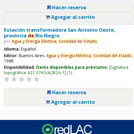
Hacer reserva
Agregar al carrito
Estación transformadora San Antonio Oeste,
provincia
de
Río Negro.
por
Agua
y
Energía
Eléctrica,
Sociedad
de
l
Estado
.
Idioma:
Español
Editor:
Buenos Aires:
Agua
y
Energía
Eléctrica,
Sociedad
de
l
Estado
,
1998
Disponibilidad:
Ítems disponibles para préstamo:
Signatura
topográfica:
621.374.5/A282/v.1
(1).
Hacer reserva
Agregar al carrito