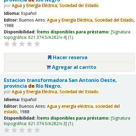
por
Agua
y
Energía
Eléctrica,
Sociedad
de
l
Estado
.
Idioma:
Español
Editor:
Buenos Aires:
Agua
y
Energía
Eléctrica,
Sociedad
de
l
Estado
,
1988
Disponibilidad:
Ítems disponibles para préstamo:
Signatura
topográfica:
621.374.5/A282/v.4
(1).
Hacer reserva
Agregar al carrito
Estacion transformadora San Antonio Oeste,
provincia
de
Río Negro.
por
Agua
y
Energía
Eléctrica,
Sociedad
de
l
Estado
.
Idioma:
Español
Editor:
Buenos Aires:
Agua
y
energía
eléctrica,
sociedad
de
l
estado
, 1988
Disponibilidad:
Ítems disponibles para préstamo:
Signatura
topográfica:
621.374.5/A282/v.3
(1).