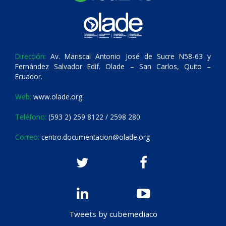
Dirección:
Av. Mariscal Antonio José de Sucre N58-63 y
Fernández Salvador Edif. Olade – San Carlos, Quito –
Ecuador.
Web:
www.olade.org
Teléfono:
(593 2) 259 8122 / 2598 280
Correo:
centro.documentacion@olade.org
Tweets by cubemediaco