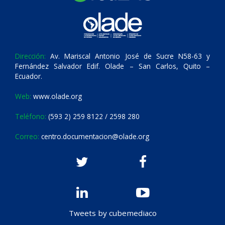
Dirección:
Av. Mariscal Antonio José de Sucre N58-63 y
Fernández Salvador Edif. Olade – San Carlos, Quito –
Ecuador.
Web:
www.olade.org
Teléfono:
(593 2) 259 8122 / 2598 280
Correo:
centro.documentacion@olade.org
Tweets by cubemediaco