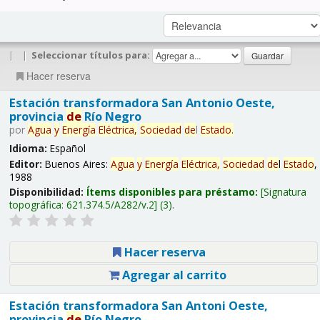
|
|
Seleccionar títulos para:
Hacer reserva
Estación transformadora San Antonio Oeste,
provincia
de
Río Negro
por
Agua
y
Energía
Eléctrica,
Sociedad
de
l
Estado
.
Idioma:
Español
Editor:
Buenos Aires:
Agua
y
Energía
Eléctrica,
Sociedad
de
l
Estado
,
1988
Disponibilidad:
Ítems disponibles para préstamo:
Signatura
topográfica:
621.374.5/A282/v.2
(3).
Hacer reserva
Agregar al carrito
Estación transformadora San Antoni Oeste,
provincia
de
Río Negro