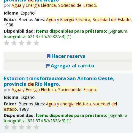
por
Agua
y
Energía
Eléctrica,
Sociedad
de
l
Estado
.
Idioma:
Español
Editor:
Buenos Aires:
Agua
y
Energía
Eléctrica,
Sociedad
de
l
Estado
,
1988
Disponibilidad:
Ítems disponibles para préstamo:
Signatura
topográfica:
621.374.5/A282/v.4
(1).
Hacer reserva
Agregar al carrito
Estacion transformadora San Antonio Oeste,
provincia
de
Río Negro.
por
Agua
y
Energía
Eléctrica,
Sociedad
de
l
Estado
.
Idioma:
Español
Editor:
Buenos Aires:
Agua
y
energía
eléctrica,
sociedad
de
l
estado
, 1988
Disponibilidad:
Ítems disponibles para préstamo:
Signatura
topográfica:
621.374.5/A282/v.3
(1).