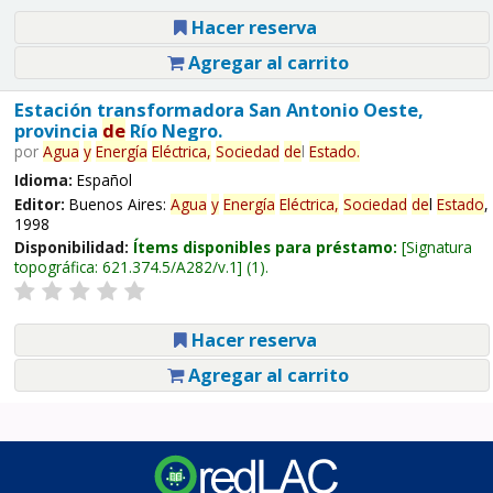
Hacer reserva
Agregar al carrito
Estación transformadora San Antonio Oeste,
provincia
de
Río Negro.
por
Agua
y
Energía
Eléctrica,
Sociedad
de
l
Estado
.
Idioma:
Español
Editor:
Buenos Aires:
Agua
y
Energía
Eléctrica,
Sociedad
de
l
Estado
,
1998
Disponibilidad:
Ítems disponibles para préstamo:
Signatura
topográfica:
621.374.5/A282/v.1
(1).
Hacer reserva
Agregar al carrito