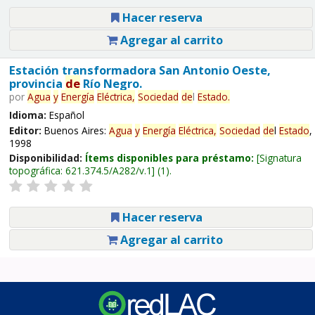
Hacer reserva
Agregar al carrito
Estación transformadora San Antonio Oeste,
provincia
de
Río Negro.
por
Agua
y
Energía
Eléctrica,
Sociedad
de
l
Estado
.
Idioma:
Español
Editor:
Buenos Aires:
Agua
y
Energía
Eléctrica,
Sociedad
de
l
Estado
,
1998
Disponibilidad:
Ítems disponibles para préstamo:
Signatura
topográfica:
621.374.5/A282/v.1
(1).
Hacer reserva
Agregar al carrito