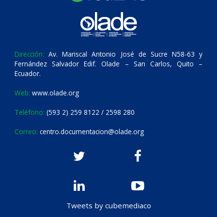
Dirección:
Av. Mariscal Antonio José de Sucre N58-63 y
Fernández Salvador Edif. Olade – San Carlos, Quito –
Ecuador.
Web:
www.olade.org
Teléfono:
(593 2) 259 8122 / 2598 280
Correo:
centro.documentacion@olade.org
Tweets by cubemediaco