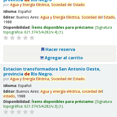
por
Agua
y
Energía
Eléctrica,
Sociedad
de
l
Estado
.
Idioma:
Español
Editor:
Buenos Aires:
Agua
y
Energía
Eléctrica,
Sociedad
de
l
Estado
,
1988
Disponibilidad:
Ítems disponibles para préstamo:
Signatura
topográfica:
621.374.5/A282/v.4
(1).
Hacer reserva
Agregar al carrito
Estacion transformadora San Antonio Oeste,
provincia
de
Río Negro.
por
Agua
y
Energía
Eléctrica,
Sociedad
de
l
Estado
.
Idioma:
Español
Editor:
Buenos Aires:
Agua
y
energía
eléctrica,
sociedad
de
l
estado
, 1988
Disponibilidad:
Ítems disponibles para préstamo:
Signatura
topográfica:
621.374.5/A282/v.3
(1).