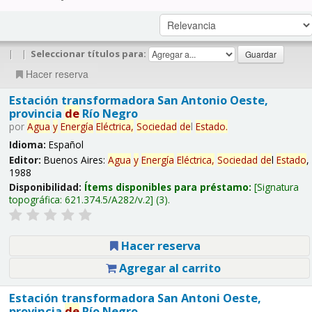
|
|
Seleccionar títulos para:
Hacer reserva
Estación transformadora San Antonio Oeste,
provincia
de
Río Negro
por
Agua
y
Energía
Eléctrica,
Sociedad
de
l
Estado
.
Idioma:
Español
Editor:
Buenos Aires:
Agua
y
Energía
Eléctrica,
Sociedad
de
l
Estado
,
1988
Disponibilidad:
Ítems disponibles para préstamo:
Signatura
topográfica:
621.374.5/A282/v.2
(3).
Hacer reserva
Agregar al carrito
Estación transformadora San Antoni Oeste,
provincia
de
Río Negro